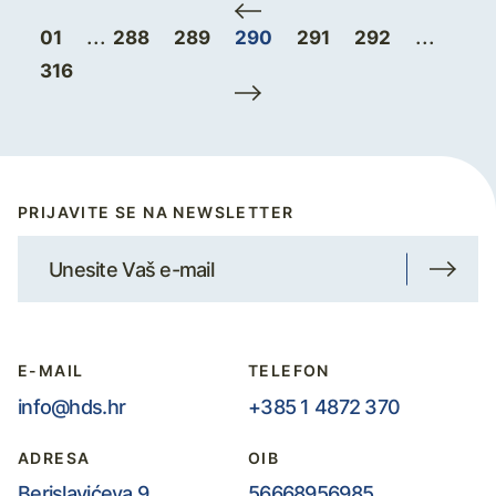
...
...
01
288
289
290
291
292
316
PRIJAVITE SE NA NEWSLETTER
E-MAIL
TELEFON
info@hds.hr
+385 1 4872 370
ADRESA
OIB
Berislavićeva 9,
56668956985