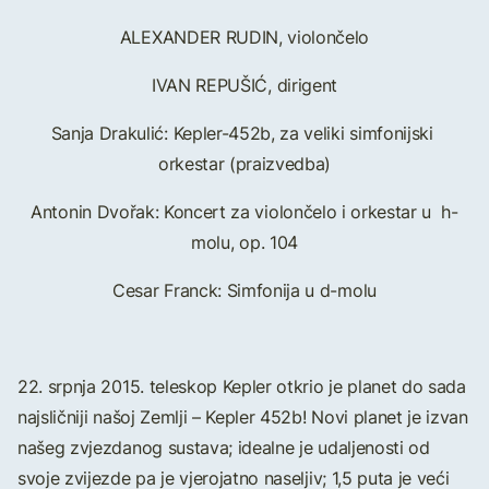
ALEXANDER RUDIN, violončelo
IVAN REPUŠIĆ, dirigent
Sanja Drakulić: Kepler-452b, za veliki simfonijski
orkestar (praizvedba)
Antonin Dvořak: Koncert za violončelo i orkestar u h-
molu, op. 104
Cesar Franck: Simfonija u d-molu
22. srpnja 2015. teleskop Kepler otkrio je planet do sada
najsličniji našoj Zemlji – Kepler 452b! Novi planet je izvan
našeg zvjezdanog sustava; idealne je udaljenosti od
svoje zvijezde pa je vjerojatno naseljiv; 1,5 puta je veći