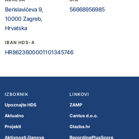
Berislavićeva 9,
56668956985
10000 Zagreb,
Hrvatska
IBAN HDS-A
HR8623600001101345746
IZBORNIK
LINKOVI
Upoznajte HDS
ZAMP
Aktualno
Cantus d.o.o.
Projekti
Glazba.hr
Aktivnosti članova
RecordingPlusScore