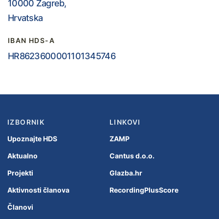
10000 Zagreb,
Hrvatska
IBAN HDS-A
HR8623600001101345746
IZBORNIK
LINKOVI
Upoznajte HDS
ZAMP
Aktualno
Cantus d.o.o.
Projekti
Glazba.hr
Aktivnosti članova
RecordingPlusScore
Članovi