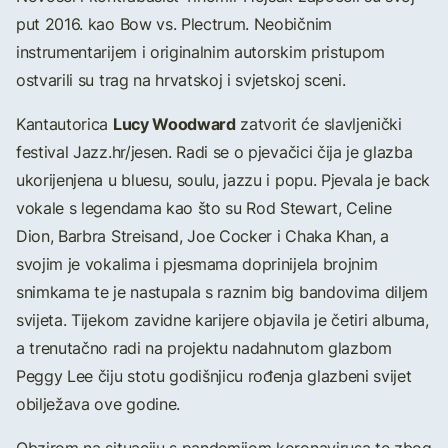
put 2016. kao Bow vs. Plectrum. Neobičnim
instrumentarijem i originalnim autorskim pristupom
ostvarili su trag na hrvatskoj i svjetskoj sceni.
Lucy Woodward
Kantautorica
zatvorit će slavljenički
festival Jazz.hr/jesen. Radi se o pjevačici čija je glazba
ukorijenjena u bluesu, soulu, jazzu i popu. Pjevala je back
vokale s legendama kao što su Rod Stewart, Celine
Dion, Barbra Streisand, Joe Cocker i Chaka Khan, a
svojim je vokalima i pjesmama doprinijela brojnim
snimkama te je nastupala s raznim big bandovima diljem
svijeta. Tijekom zavidne karijere objavila je četiri albuma,
a trenutačno radi na projektu nadahnutom glazbom
Peggy Lee čiju stotu godišnjicu rođenja glazbeni svijet
obilježava ove godine.