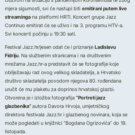
Obzirom na situaciju s pandemijom koronavirusa te zbog
emitirani putem live
mjera sigurnosti, svi će nastupi biti
streaminga
na platformi HRTi. Koncert grupe Jazz
Continuo emitirat će se uživo i na 3. programu HTV-a.
Svi koncerti počinju u 19:30 sati.
Ladislavu
Festival Jazz.hr/jesen odat će i priznanje
Fidriju
. Na službenim stranicama i na društvenim
mrežama Jazz.hr-a predstavit će se fotografije koje
obilježavaju rad ovog velikog skladatelja, a Hrvatsko
društvo skladatelja povodom njegova 80. rođendana
uručit će mu plaketu za doprinos hrvatskoj glazbi.
“Portreti jazz
Otvorena je i izložba fotografija
glazbenika”
autora Davora Hrvoja, umjetničkog
direktora festivala Jazz.hr i glazbenog novinara, koja se
može pogledati u knjižnici “Bogdana Ogrizovića” do 19.
listopada.