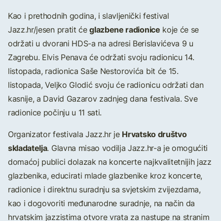
Kao i prethodnih godina, i slavljenički festival
glazbene radionice
Jazz.hr/jesen pratit će
koje će se
održati u dvorani HDS-a na adresi Berislavićeva 9 u
Zagrebu. Elvis Penava će održati svoju radionicu 14.
listopada, radionica Saše Nestorovića bit će 15.
listopada, Veljko Glodić svoju će radionicu održati dan
kasnije, a David Gazarov zadnjeg dana festivala. Sve
radionice počinju u 11 sati.
Hrvatsko društvo
Organizator festivala Jazz.hr je
skladatelja
. Glavna misao vodilja Jazz.hr-a je omogućiti
domaćoj publici dolazak na koncerte najkvalitetnijih jazz
glazbenika, educirati mlade glazbenike kroz koncerte,
radionice i direktnu suradnju sa svjetskim zvijezdama,
kao i dogovoriti međunarodne suradnje, na način da
hrvatskim jazzistima otvore vrata za nastupe na stranim