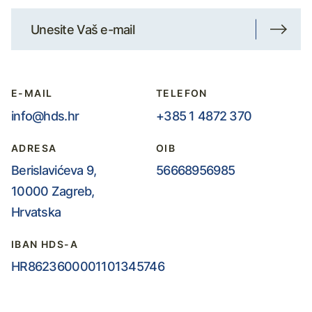
E-MAIL
TELEFON
info@hds.hr
+385 1 4872 370
ADRESA
OIB
Berislavićeva 9,
56668956985
10000 Zagreb,
Hrvatska
IBAN HDS-A
HR8623600001101345746