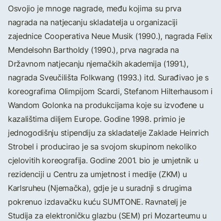
Osvojio je mnoge nagrade, među kojima su prva
nagrada na natjecanju skladatelja u organizaciji
zajednice Cooperativa Neue Musik (1990.), nagrada Felix
Mendelsohn Bartholdy (1990.), prva nagrada na
Državnom natjecanju njemačkih akademija (1991.),
nagrada Sveučilišta Folkwang (1993.) itd. Surađivao je s
koreografima Olimpijom Scardi, Stefanom Hilterhausom i
Wandom Golonka na produkcijama koje su izvođene u
kazalištima diljem Europe. Godine 1998. primio je
jednogodišnju stipendiju za skladatelje Zaklade Heinrich
Strobel i producirao je sa svojom skupinom nekoliko
cjelovitih koreografija. Godine 2001. bio je umjetnik u
rezidenciji u Centru za umjetnost i medije (ZKM) u
Karlsruheu (Njemačka), gdje je u suradnji s drugima
pokrenuo izdavačku kuću SUMTONE. Ravnatelj je
Studija za elektroničku glazbu (SEM) pri Mozarteumu u