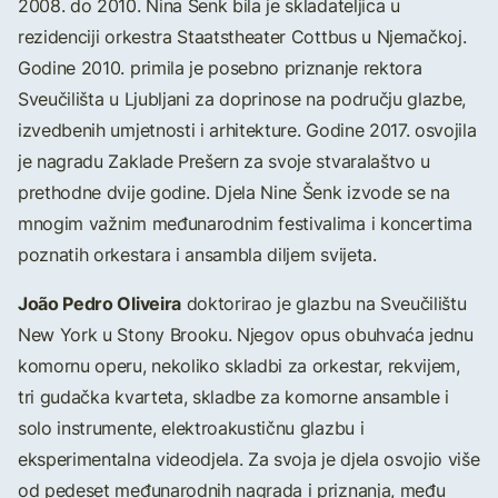
2008. do 2010. Nina Šenk bila je skladateljica u
rezidenciji orkestra Staatstheater Cottbus u Njemačkoj.
Godine 2010. primila je posebno priznanje rektora
Sveučilišta u Ljubljani za doprinose na području glazbe,
izvedbenih umjetnosti i arhitekture. Godine 2017. osvojila
je nagradu Zaklade Prešern za svoje stvaralaštvo u
prethodne dvije godine. Djela Nine Šenk izvode se na
mnogim važnim međunarodnim festivalima i koncertima
poznatih orkestara i ansambla diljem svijeta.
João Pedro Oliveira
doktorirao je glazbu na Sveučilištu
New York u Stony Brooku. Njegov opus obuhvaća jednu
komornu operu, nekoliko skladbi za orkestar, rekvijem,
tri gudačka kvarteta, skladbe za komorne ansamble i
solo instrumente, elektroakustičnu glazbu i
eksperimentalna videodjela. Za svoja je djela osvojio više
od pedeset međunarodnih nagrada i priznanja, među