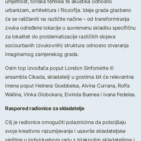
umjetnost, tonska tehnika te akustika odnosno
urbanizam, arhitektura i filozofija. Ideja grada glazbeno
će se raščlaniti na različite načine – od transformiranja
zvuka određene lokacije u suvremenu skladbu specifičnu
za lokalitet do problematizacije različitih slojeva
sociourbanih (zvukovnih) struktura odnosno stvaranja
imaginarnog zamjenskog grada.
Osim top izvođača poput London Sinfoniette ili
ansambla Cikada, skladatelji u gostima bit će relevantna
imena poput Heinera Goebbelsa, Alvina Currana, Rolfa
Wallina, Vinka Globokara, Eivinda Buenea i Ivana Fedelea.
Raspored radionice za skladatelje
Cilj je radionice omogućiti polaznicima da poboljšaju
svoje kreativno razumijevanje i usavrše skladateljske
vještine u individualnom radu s istaknutim skladateljima i