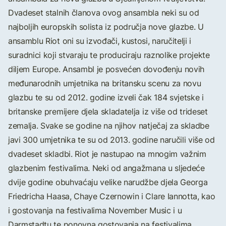
Dvadeset stalnih članova ovog ansambla neki su od
najboljih europskih solista iz područja nove glazbe. U
ansamblu Riot oni su izvođači, kustosi, naručitelji i
suradnici koji stvaraju te produciraju raznolike projekte
diljem Europe. Ansambl je posvećen dovođenju novih
međunarodnih umjetnika na britansku scenu za novu
glazbu te su od 2012. godine izveli čak 184 svjetske i
britanske premijere djela skladatelja iz više od trideset
zemalja. Svake se godine na njihov natječaj za skladbe
javi 300 umjetnika te su od 2013. godine naručili više od
dvadeset skladbi. Riot je nastupao na mnogim važnim
glazbenim festivalima. Neki od angažmana u sljedeće
dvije godine obuhvaćaju velike narudžbe djela Georga
Friedricha Haasa, Chaye Czernowin i Clare Iannotta, kao
i gostovanja na festivalima November Music i u
Darmstadtu te ponovna gostovanja na festivalima