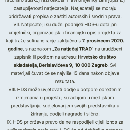
računa o stilskoj raznolikosti i ravnomjernoj zemljopisnoj
zastupljenosti natjecatelja. Natjecatelji se moraju
pridržavati propisa o zaštiti autorskih i srodnih prava.
VII. Natjecatelji su dužni podnijeti HDS-u detaljan
umjetnički, organizacijski i financijski opis projekta za
7. prosincem 2020.
koji traže sufinanciranje zaključno s
godine
„Za natječaj TRAD“
, s naznakom
na urudžbeni
Hrvatsko društvo
zapisnik ili poštom na adresu:
skladatelja, Berislavićeva 9,
10 000 Zagreb
. Svi
materijali čuvat će se najviše 15 dana nakon objave
rezultata.
VIII. HDS može uvjetovati dodjelu potpore određenim
izmjenama u projektu, suradnjom u medijskom
predstavljanju, sudjelovanjem svojih predstavnika u
žiriranju, dodjeli nagrade i slično.
IX. HDS pridržava pravo da ne raspodijeli cijeli iznos za