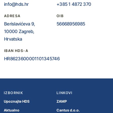
info@hds.hr
+385 1 4872 370
ADRESA
OIB
Berislavićeva 9,
56668956985
10000 Zagreb,
Hrvatska
IBAN HDS-A
HR8623600001101345746
IZBORNIK
LINKOVI
Upoznajte HDS
ZAMP
Aktualno
Cantus d.o.o.