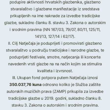
podupire aktivnosti hrvatskih glazbenika, glazbeno
stvaralaštvo i glazbene manifestacije iz sredstava
prikupljenih na ime naknade za izvedbe tradicijske
glazbe, sukladno članku 8. stavku 3. Zakona o autorskim
i srodnim pravima (NN 167/03, 79/07, 80/11, 125/11,
141/13, 127/14 i 62/17).
II. Cilj Natječaja je poduprijeti i promovirati glazbeno
stvaralaštvo u području tradicijske i narodne glazbe, te
poduprijeti festivale, smotre, natjecanja ili koncerte
navedenih vrsti glazbe na na način kojim se stimulira
kvaliteta i izvrsnost.
III. Ukupan fond potpora putem Natječaja iznosi
350.037,76 kuna
odnosno koliko je Služba zaštite
autorskih muzičkih prava (ZAMP) prikupila za izvedbe
tradicijske glazbe u 2019. godini, sukladno članku 8.
stavku 3. Zakona o autorskim i srodnim pravima.