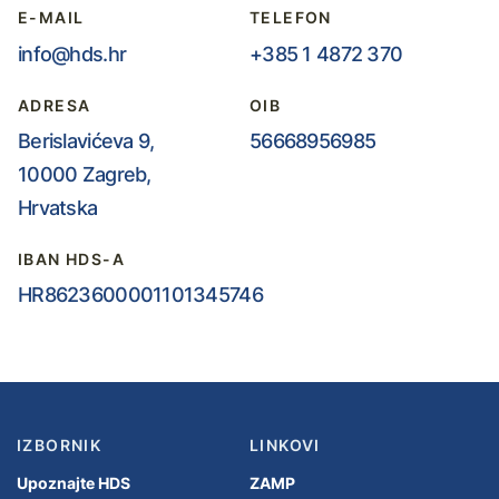
E-MAIL
TELEFON
info@hds.hr
+385 1 4872 370
ADRESA
OIB
Berislavićeva 9,
56668956985
10000 Zagreb,
Hrvatska
IBAN HDS-A
HR8623600001101345746
IZBORNIK
LINKOVI
Upoznajte HDS
ZAMP