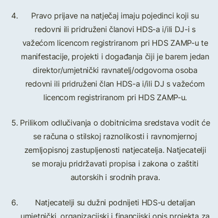
Pravo prijave na natječaj imaju pojedinci koji su
redovni ili pridruženi članovi HDS-a i/ili DJ-i s
važećom licencom registriranom pri HDS ZAMP-u te
manifestacije, projekti i događanja čiji je barem jedan
direktor/umjetnički ravnatelj/odgovorna osoba
redovni ili pridruženi član HDS-a i/ili DJ s važećom
licencom registriranom pri HDS ZAMP-u.
Prilikom odlučivanja o dobitnicima sredstava vodit će
se računa o stilskoj raznolikosti i ravnomjernoj
zemljopisnoj zastupljenosti natjecatelja. Natjecatelji
se moraju pridržavati propisa i zakona o zaštiti
autorskih i srodnih prava.
Natjecatelji su dužni podnijeti HDS-u detaljan
umjetnički, organizacijski i financijski opis projekta za