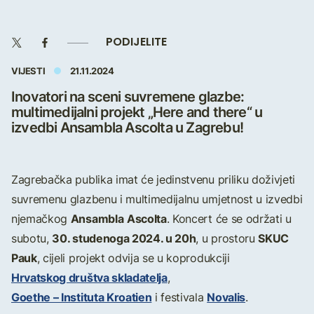
PODIJELITE
VIJESTI
21.11.2024
Inovatori na sceni suvremene glazbe:
multimedijalni projekt „Here and there“ u
izvedbi Ansambla Ascolta u Zagrebu!
Zagrebačka publika imat će jedinstvenu priliku doživjeti
suvremenu glazbenu i multimedijalnu umjetnost u izvedbi
Ansambla
Ascolta
njemačkog
. Koncert će se održati u
30. studenoga 2024. u 20h
SKUC
subotu,
, u prostoru
Pauk
, cijeli projekt odvija se u koprodukciji
Hrvatskog društva skladatelja
,
Goethe – Instituta Kroatien
Novalis
i festivala
.