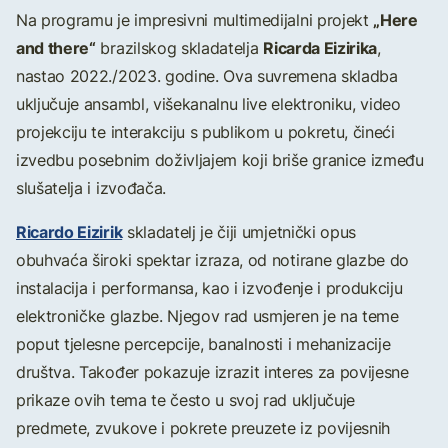
„Here
Na programu je impresivni multimedijalni projekt
and there“
Ricarda Eizirika
brazilskog skladatelja
,
nastao 2022./2023. godine. Ova suvremena skladba
uključuje ansambl, višekanalnu live elektroniku, video
projekciju te interakciju s publikom u pokretu, čineći
izvedbu posebnim doživljajem koji briše granice između
slušatelja i izvođača.
Ricardo Eizirik
skladatelj je čiji umjetnički opus
obuhvaća široki spektar izraza, od notirane glazbe do
instalacija i performansa, kao i izvođenje i produkciju
elektroničke glazbe. Njegov rad usmjeren je na teme
poput tjelesne percepcije, banalnosti i mehanizacije
društva. Također pokazuje izrazit interes za povijesne
prikaze ovih tema te često u svoj rad uključuje
predmete, zvukove i pokrete preuzete iz povijesnih