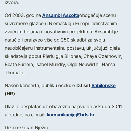
izvora.
Ansambl Ascolta
Od 2003. godine
obogaćuje scenu
suvremene glazbe u Njemačkoj i Europi jedinstvenim
zvučnim bojama i inovativnim projektima. Ansambl je
naručio i praizveo više od 250 skladbi za svoju
neuobičajenu instrumentalnu postavu, uključujući djela
skladatelja poput Pierluigija Billonea, Chaye Czernowin,
Beata Furrera, Isabel Mundry, Olge Neuwirth i Hansa
Thomalle.
DJ set
Babilonske
Nakon koncerta, publiku očekuje
(HR)
.
Ulaz je besplatan uz obaveznu najavu dolaska do 30.11.
komunikacije@hds.hr
u podne, na e-mail:
Dizajn: Goran Nježić