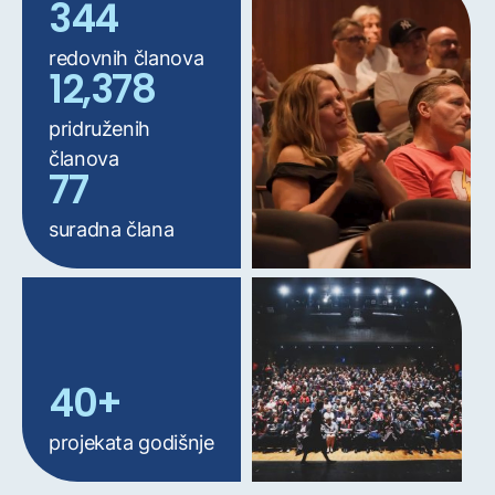
345
redovnih članova
12,395
pridruženih
članova
78
suradna člana
40
projekata godišnje