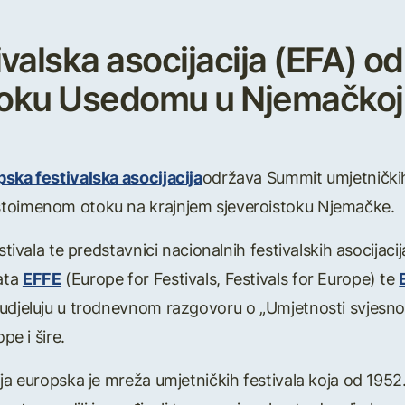
valska asocijacija (EFA) od
otoku Usedomu u Njemačkoj
ska festivalska asocijacija
održava Summit umjetničkih 
istoimenom otoku na krajnjem sjeveroistoku Njemačke.
stivala te predstavnici nacionalnih festivalskih asocijaci
ata
EFFE
(Europe for Festivals, Festivals for Europe) te
udjeluju u trodnevnom razgovoru o „Umjetnosti svjesnog
pe i šire.
ja europska je mreža umjetničkih festivala koja od 1952. 