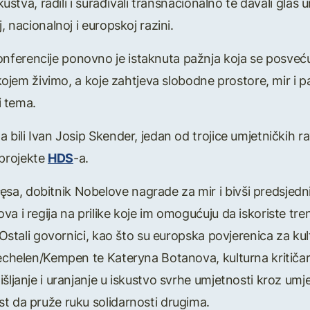
skustva, radili i surađivali transnacionalno te davali glas
, nacionalnoj i europskoj razini.
ferencije ponovno je istaknuta pažnja koja se posvećuj
u kojem živimo, a koje zahtjeva slobodne prostore, mir i p
i tema.
 bili Ivan Josip Skender, jedan od trojice umjetničkih r
projekte
HDS
-a.
, dobitnik Nobelove nagrade za mir i bivši predsjednik 
a i regija na prilike koje im omogućuju da iskoriste trenu
. Ostali govornici, kao što su europska povjerenica za kul
Mechelen/Kempen te Kateryna Botanova, kulturna kritičar
šljanje i uranjanje u iskustvo svrhe umjetnosti kroz umjet
t da pruže ruku solidarnosti drugima.