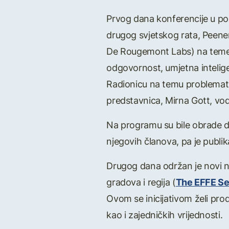
Prvog dana konferencije u pom
drugog svjetskog rata, Peene
De Rougemont Labs) na teme bl
odgovornost, umjetna intelige
Radionicu na temu problematik
predstavnica, Mirna Gott, vo
Na programu su bile obrade dj
njegovih članova, pa je publika
Drugog dana održan je novi ni
gradova i regija (
The EFFE Sea
Ovom se inicijativom želi produ
kao i zajedničkih vrijednosti.