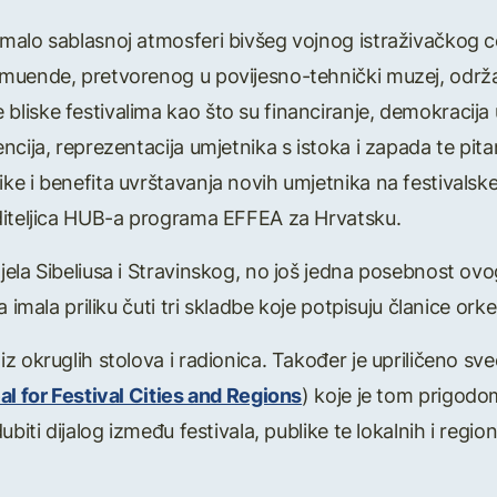
alo sablasnoj atmosferi bivšeg vojnog istraživačkog cen
muende, pretvorenog u povijesno-tehnički muzej, održa
iske festivalima kao što su financiranje, demokracija u
ncija, reprezentacija umjetnika s istoka i zapada te pit
e i benefita uvrštavanja novih umjetnika na festivalske
diteljica HUB-a programa EFFEA za Hrvatsku.
ela Sibeliusa i Stravinskog, no još jedna posebnost ovo
 imala priliku čuti tri skladbe koje potpisuju članice orke
z okruglih stolova i radionica. Također je upriličeno sv
l for Festival Cities and Regions
) koje je tom prigodo
biti dijalog između festivala, publike te lokalnih i region