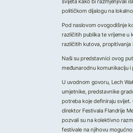
svijeta kako bi razmjenjivali i
političkom dijalogu na lokalnoj
Pod naslovom ovogodišnje kon
različitih publika te vrijeme 
različitih kutova, propitivanja 
Naši su predstavnici ovog puta
međunarodnu komunikaciju i 
U uvodnom govoru, Lech Wałęsa
umjetnike, predstavnike gradov
potreba koje definiraju svijet
direktor Festivala Flandrije 
pozvali su na kolektivno razmi
festivale na njihovu mogućnos