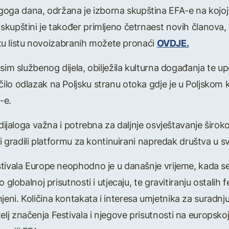
ga dana, održana je izborna skupština EFA-e na kojoj
kupštini je također primljeno četrnaest novih članova, f
vitu listu novoizabranih možete pronaći
OVDJE.
sim službenog dijela, obilježila kulturna događanja te u
ilo odlazak na Poljsku stranu otoka gdje je u Poljsko
-e.
 dijaloga važna i potrebna za daljnje osvještavanje širok
 bi gradili platformu za kontinuirani napredak društva u
tivala Europe neophodno je u današnje vrijeme, kada se v
 globalnoj prisutnosti i utjecaju, te gravitiranju ostalih 
ni. Količina kontakata i interesa umjetnika za suradnju
j značenja Festivala i njegove prisutnosti na europskoj 