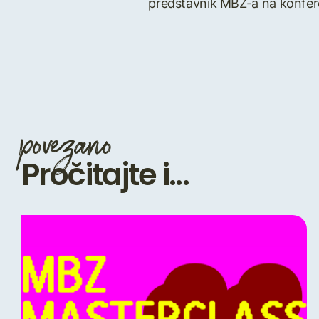
predstavnik MBZ-a na konfere
povezano
Pročitajte i...