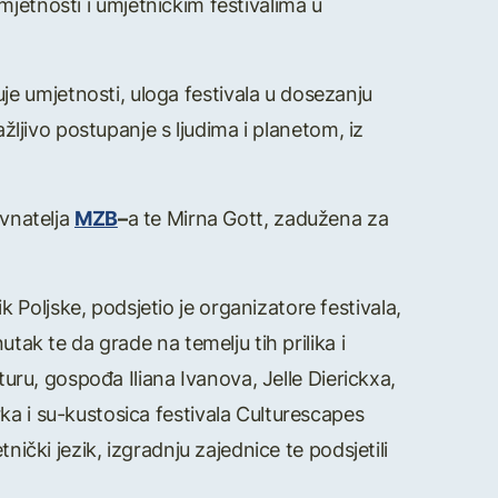
 umjetnosti i umjetničkim festivalima u
e umjetnosti, uloga festivala u dosezanju
ažljivo postupanje s ljudima i planetom, iz
avnatelja
MZB
–
a te Mirna Gott, zadužena za
Poljske, podsjetio je organizatore festivala,
tak te da grade na temelju tih prilika i
turu, gospođa Iliana Ivanova, Jelle Dierickxa,
ka i su-kustosica festivala Culturescapes
nički jezik, izgradnju zajednice te podsjetili