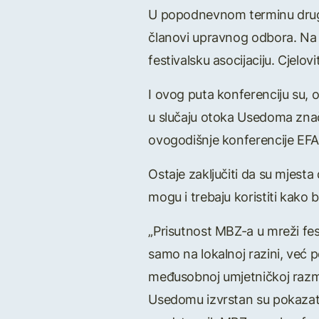
U popodnevnom terminu drugo
članovi upravnog odbora. Na s
festivalsku asocijaciju. Cjelo
I ovog puta konferenciju su, o
u slučaju otoka Usedoma znač
ovogodišnje konferencije EFA
Ostaje zaključiti da su mjesta
mogu i trebaju koristiti kako
„Prisutnost MBZ-a u mreži fes
samo na lokalnoj razini, već po
međusobnoj umjetničkoj razmje
Usedomu izvrstan su pokazatel