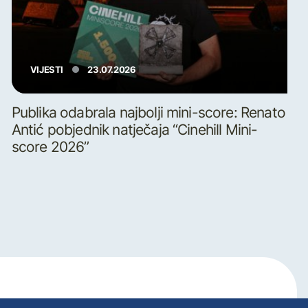
VIJESTI
23.07.2026
Publika odabrala najbolji mini-score: Renato
Antić pobjednik natječaja “Cinehill Mini-
score 2026”