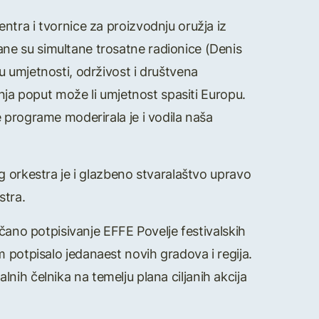
tra i tvornice za proizvodnju oružja iz
ne su simultane trosatne radionice (Denis
 umjetnosti, održivost i društvena
anja poput može li umjetnost spasiti Europu.
 programe moderirala je i vodila naša
g orkestra je i glazbeno stvaralaštvo upravo
stra.
ečano potpisivanje EFFE Povelje festivalskih
m potpisalo jedanaest novih gradova i regija.
alnih čelnika na temelju plana ciljanih akcija