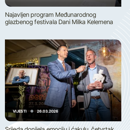
Najavljen program Međunarodnog
glazbenog festivala Dani Milka Kelemena
VIJESTI
26.03.2026
Srijeda donijela emociju i ćakulu, četvrtak