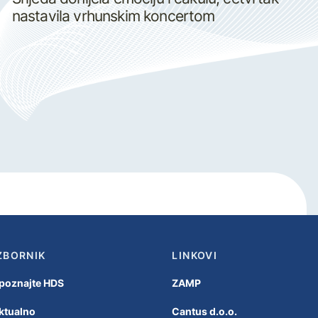
nastavila vrhunskim koncertom
ZBORNIK
LINKOVI
poznajte HDS
ZAMP
ktualno
Cantus d.o.o.