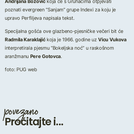
Andrijana Božović
koja će s Gruhacima otpjevati
poznati evergreen “Sanjam” grupe Indexi za koju je
upravo Perfiljeva napisala tekst.
Specijalna gošća ove glazbeno-pjesničke večeri bit će
Radmila Karaklajić
Vicu Vukova
koja je 1966. godine uz
interpretirala pjesmu “Bokeljska noć” u raskošnom
Pere Gotovca
aranžmanu
.
foto: PUG web
povezano
Pročitajte i...