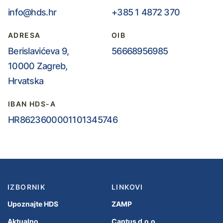
info@hds.hr
+385 1 4872 370
ADRESA
OIB
Berislavićeva 9,
56668956985
10000 Zagreb,
Hrvatska
IBAN HDS-A
HR8623600001101345746
IZBORNIK
LINKOVI
Upoznajte HDS
ZAMP
Aktualno
Cantus d.o.o.