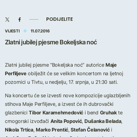
PODIJELITE
VIJESTI
11.07.2016
Zlatni jubilej pjesme Bokeljska noć
Maje
Zlatni jubilej pjesme “Bokeljska noć” autorice
Perfiljeve
obilježit će se velikim koncertom na ljetnoj
pozornici u Tivtu, u nedjelju, 17. srpnja, u 21:30 sati.
Na koncertu će se izvesti nove kompozicije uglazbljenih
stihova Maje Perfiljeve, a izvest će ih dubrovački
Tibor Karamehmedović
Gruhak
glazbenici
i bend
te
Anita Popović
Dušanka Belada
crnogorski izvođači
,
,
Nikola Trtica
Marko Prentić
Stefan Čelanović
,
,
i