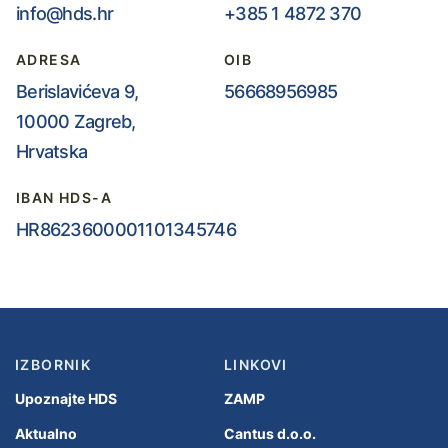
info@hds.hr
+385 1 4872 370
ADRESA
OIB
Berislavićeva 9,
56668956985
10000 Zagreb,
Hrvatska
IBAN HDS-A
HR8623600001101345746
IZBORNIK
LINKOVI
Upoznajte HDS
ZAMP
Aktualno
Cantus d.o.o.