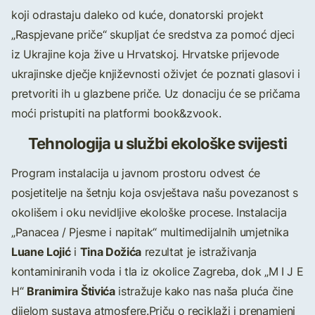
koji odrastaju daleko od kuće, donatorski projekt
„Raspjevane priče“ skupljat će sredstva za pomoć djeci
iz Ukrajine koja žive u Hrvatskoj. Hrvatske prijevode
ukrajinske dječje književnosti oživjet će poznati glasovi i
pretvoriti ih u glazbene priče. Uz donaciju će se pričama
moći pristupiti na platformi book&zvook.
Tehnologija u službi ekološke svijesti
Program instalacija u javnom prostoru odvest će
posjetitelje na šetnju koja osvještava našu povezanost s
okolišem i oku nevidljive ekološke procese. Instalacija
„Panacea / Pjesme i napitak“ multimedijalnih umjetnika
Luane Lojić
Tina Dožića
i
rezultat je istraživanja
kontaminiranih voda i tla iz okolice Zagreba, dok „M I J E
Branimira Štivića
H“
istražuje kako nas naša pluća čine
dijelom sustava atmosfere.Priču o reciklaži i prenamjeni