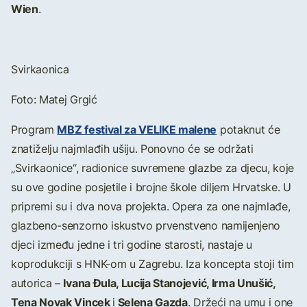
Wien
.
Svirkaonica
Foto: Matej Grgić
MBZ festival za VELIKE malene
Program
potaknut će
znatiželju najmlađih ušiju. Ponovno će se održati
„Svirkaonice“, radionice suvremene glazbe za djecu, koje
su ove godine posjetile i brojne škole diljem Hrvatske. U
pripremi su i dva nova projekta. Opera za one najmlađe,
glazbeno-senzorno iskustvo prvenstveno namijenjeno
djeci između jedne i tri godine starosti, nastaje u
koprodukciji s HNK-om u Zagrebu. Iza koncepta stoji tim
Ivana Đula, Lucija Stanojević, Irma Unušić,
autorica –
Tena Novak Vincek
Selena Gazda
i
. Držeći na umu i one