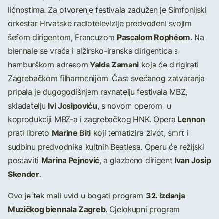
ličnostima. Za otvorenje festivala zadužen je Simfonijski
orkestar Hrvatske radiotelevizije predvođeni svojim
Pascalom Rophéom
šefom dirigentom, Francuzom
. Na
biennale se vraća i alžirsko-iranska dirigentica s
Yalda Zamani
hamburškom adresom
koja će dirigirati
Zagrebačkom filharmonijom. Čast svečanog zatvaranja
pripala je dugogodišnjem ravnatelju festivala MBZ,
Ivi Josipoviću
skladatelju
, s novom operom u
Lennon
koprodukciji MBZ-a i zagrebačkog HNK. Opera
Marine Biti
prati libreto
koji tematizira život, smrt i
sudbinu predvodnika kultnih Beatlesa. Operu će režijski
Marina Pejnović
Ivan Josip
postaviti
, a glazbeno dirigent
Skender
.
32. izdanja
Ovo je tek mali uvid u bogati program
Muzičkog biennala Zagreb
. Cjelokupni program