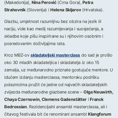
Nina Perović
Petra
(Makedonija),
(Crna Gora),
Strahovnik
Helena Skljarov
(Slovenija) i
(Hrvatska).
Glazbu, umjetnost razumljivu bez obzira na jezik ili
naciju, vide kao medij razumijevanja i suosjećanja, a
skladbe koje pišu inspirirane su i njihovim osobnim i
posredovanim doživljajima rata.
skladateljski masterclass
Kroz MBZ-ov
do sad je prošlo
oko 30 mladih skladateljica i skladatelja iz oko 15
zemalja, uz međunarodno priznate gostujuće mentore. U
idućem izdanju masterclassa, mentorsku podršku
polaznicima pružit će jedne od najvećih skladateljskih
Olga Neuwirth,
zvijezda međunarodne glazbene scene –
Chaya Czernowin, Clemens Gadenstätter
Franck
i
Bedrossian
. Rezidencijalni ansambl masterclassa, ali i
Klangforum
čitavog festivala bit će renomirani ansambl