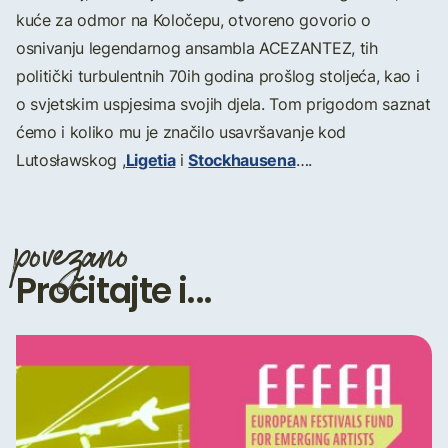
kuće za odmor na Koločepu, otvoreno govorio o
osnivanju legendarnog ansambla ACEZANTEZ, tih
politički turbulentnih 70ih godina prošlog stoljeća, kao i
o svjetskim uspjesima svojih djela. Tom prigodom saznat
ćemo i koliko mu je značilo usavršavanje kod
Ligetia
Stockhausena
Lutosławskog ,
i
….
povezano
Pročitajte i...