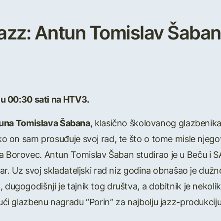
 jazz: Antun Tomislav Šaban
i u 00:30 sati na HTV3.
una Tomislava Šabana
, klasično školovanog glazbenik
ako on sam prosuđuje svoj rad, te što o tome misle njegov
a Borovec. Antun Tomislav Šaban studirao je u Beču i S
star. Uz svoj skladateljski rad niz godina obnašao je duž
 dugogodišnji je tajnik tog društva, a dobitnik je nekol
jući glazbenu nagradu “Porin” za najbolju jazz-produkciju