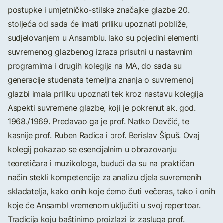
postupke i umjetničko-stilske značajke glazbe 20.
stoljeća od sada će imati priliku upoznati pobliže,
sudjelovanjem u Ansamblu. Iako su pojedini elementi
suvremenog glazbenog izraza prisutni u nastavnim
programima i drugih kolegija na MA, do sada su
generacije studenata temeljna znanja o suvremenoj
glazbi imala priliku upoznati tek kroz nastavu kolegija
Aspekti suvremene glazbe, koji je pokrenut ak. god.
1968./1969. Predavao ga je prof. Natko Devčić, te
kasnije prof. Ruben Radica i prof. Berislav Šipuš. Ovaj
kolegij pokazao se esencijalnim u obrazovanju
teoretičara i muzikologa, budući da su na praktičan
način stekli kompetencije za analizu djela suvremenih
skladatelja, kako onih koje ćemo čuti večeras, tako i onih
koje će Ansambl vremenom uključiti u svoj repertoar.
Tradicija koju baštinimo proizlazi iz zasluga prof.