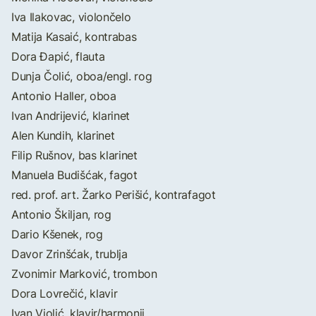
Iva Ilakovac, violončelo
Matija Kasaić, kontrabas
Dora Đapić, flauta
Dunja Čolić, oboa/engl. rog
Antonio Haller, oboa
Ivan Andrijević, klarinet
Alen Kundih, klarinet
Filip Rušnov, bas klarinet
Manuela Budišćak, fagot
red. prof. art. Žarko Perišić, kontrafagot
Antonio Škiljan, rog
Dario Kšenek, rog
Davor Zrinšćak, trublja
Zvonimir Marković, trombon
Dora Lovrečić, klavir
Ivan Violić, klavir/harmonij