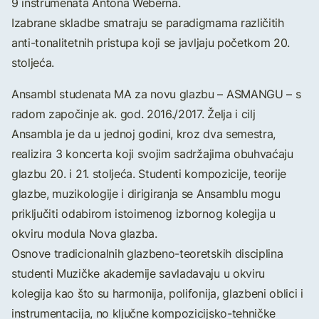
9 instrumenata Antona Weberna.
Izabrane skladbe smatraju se paradigmama različitih
anti-tonalitetnih pristupa koji se javljaju početkom 20.
stoljeća.
Ansambl studenata MA za novu glazbu – ASMANGU – s
radom započinje ak. god. 2016./2017. Želja i cilj
Ansambla je da u jednoj godini, kroz dva semestra,
realizira 3 koncerta koji svojim sadržajima obuhvaćaju
glazbu 20. i 21. stoljeća. Studenti kompozicije, teorije
glazbe, muzikologije i dirigiranja se Ansamblu mogu
priključiti odabirom istoimenog izbornog kolegija u
okviru modula Nova glazba.
Osnove tradicionalnih glazbeno-teoretskih disciplina
studenti Muzičke akademije savladavaju u okviru
kolegija kao što su harmonija, polifonija, glazbeni oblici i
instrumentacija, no ključne kompozicijsko-tehničke