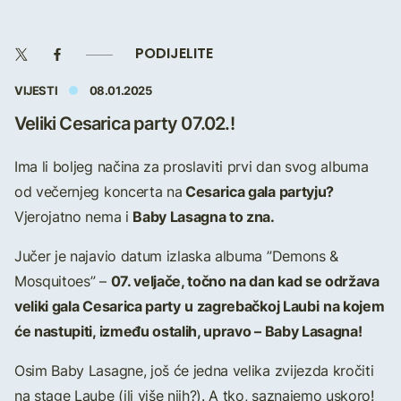
PODIJELITE
VIJESTI
08.01.2025
Veliki Cesarica party 07.02.!
Ima li boljeg načina za proslaviti prvi dan svog albuma
Cesarica gala partyju?
od večernjeg koncerta na
Baby Lasagna to zna.
Vjerojatno nema i
Jučer je najavio datum izlaska albuma ”Demons &
07. veljače, točno na dan kad se održava
Mosquitoes” –
veliki gala Cesarica party
u zagrebačkoj Laubi
na kojem
će nastupiti, između ostalih, upravo – Baby Lasagna!
Osim Baby Lasagne, još će jedna velika zvijezda kročiti
na stage Laube (ili više njih?). A tko, saznajemo uskoro!