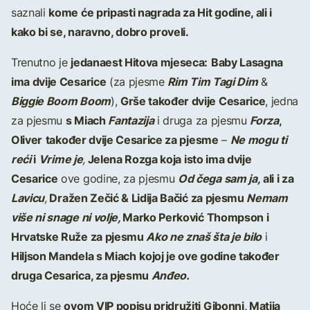
kome će pripasti nagrada za Hit godine, ali i
saznali
kako bi se, naravno, dobro proveli.
jedanaest Hitova mjeseca:
Baby Lasagna
Trenutno je
ima dvije Cesarice
Rim Tim Tagi Dim
(za pjesme
&
Biggie Boom Boom
Grše također dvije Cesarice
),
, jedna
s Miach
Fantazija
Forza
,
za pjesmu
i druga za pjesmu
Oliver
također dvije Cesarice za pjesme
Ne mogu ti
–
reći
i
Vrime je
Jelena Rozga koja isto ima dvije
,
Cesarice
Od čega sam ja,
ali i za
ove godine, za pjesmu
Lavicu
Dražen Zečić & Lidija Bačić za pjesmu
Nemam
,
više ni snage ni volje,
Marko Perković Thompson i
Hrvatske Ruže za pjesmu
Ako ne znaš šta je bilo
i
Hiljson Mandela s Miach
kojoj je ove godine također
druga Cesarica, za pjesmu
Anđeo.
ovom VIP popisu pridružiti Gibonni, Matija
Hoće li se