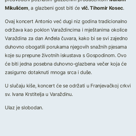
Mikulićem
vlč. Tihomir Kosec
, a glazbeni gost biti će
.
Ovaj koncert Antonio već dugi niz godina tradicionalno
održava kao poklon Varaždincima i mještanima okolice
Varaždina za dan Anđela čuvara, kako bi se svi zajedno
duhovno obogatili porukama njegovih snažnih pjesama
koje su prepune životnih iskustava s Gospodinom. Ovo
će biti jedna posebna duhovno-glazbena večer koja će
zasigurno dotaknuti mnoga srca i duše.
U slučaju kiše, koncert će se održati u Franjevačkoj crkvi
sv. Ivana Krstitelja u Varaždinu.
Ulaz je slobodan.