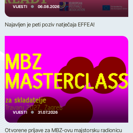
VIJESTI
06.08.2026
Najavljen je peti poziv natječaja EFFEA!
VIJESTI
31.07.2026
Otvorene prijave za MBZ-ovu majstorsku radionicu