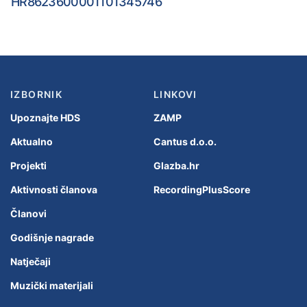
HR8623600001101345746
IZBORNIK
LINKOVI
Upoznajte HDS
ZAMP
Aktualno
Cantus d.o.o.
Projekti
Glazba.hr
Aktivnosti članova
RecordingPlusScore
Članovi
Godišnje nagrade
Natječaji
Muzički materijali