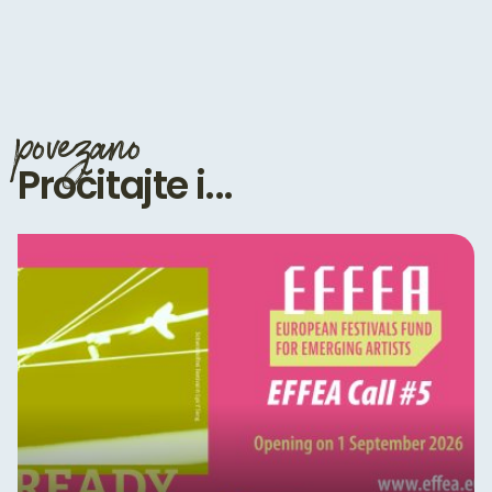
povezano
Pročitajte i...