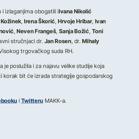
 izlaganjima obogatili i
Ivana Nikolić
 Kožinek
,
Irena Škorić
,
Hrvoje Hribar
,
Ivan
nović
,
Neven Frangeš
,
Sanja Božić
,
Toni
avni stručnjaci dr.
Jan Rosen
, dr.
Mihaly
Visokog trgovačkog suda RH.
je poslužila i za najavu velike studije koja
eći korak bit će izrada strategije gospodarskog
ebooku
i
Twitteru
MAKK-a.