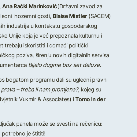
,
Ana Rački Marinković
(Državni zavod za
gledni inozemni gosti,
Blaise Mistler
(SACEM)
ih industrija u kontekstu gospodarskog
ke Unije koja je već prepoznala kulturnu i
trebaju iskoristiti i domaći politički
čkog poziva, širenju novih digitalnih servisa
okumentarca
Bijelo dugme box set deluxe
.
nos bogatom programu dali su ugledni pravni
prava – treba li nam promjena?
, kojeg su
vjetnik Vukmir & Associates) i
Tomo In der
ključak panela može se svesti na rečenicu:
potrebno je štititi!