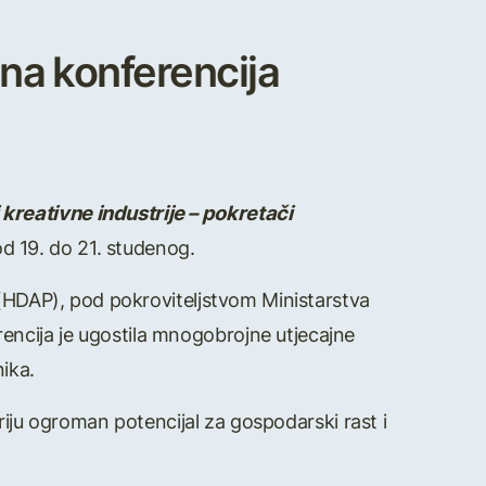
na konferencija
 kreativne industrije – pokretači
d 19. do 21. studenog.
 (HDAP), pod pokroviteljstvom Ministarstva
ncija je ugostila mnogobrojne utjecajne
nika.
kriju ogroman potencijal za gospodarski rast i