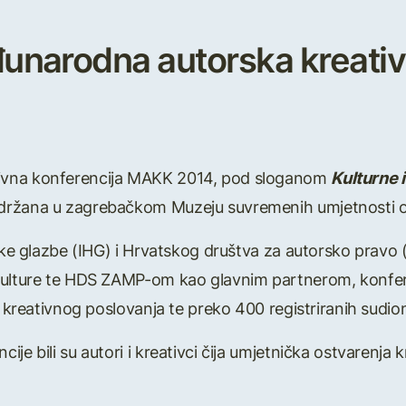
narodna autorska kreativ
ivna konferencija MAKK 2014, pod sloganom
Kulturne i
 održana u zagrebačkom Muzeju suvremenih umjetnosti o
tske glazbe (IHG) i Hrvatskog društva za autorsko pravo
kulture te HDS ZAMP-om kao glavnim partnerom, konfere
a kreativnog poslovanja te preko 400 registriranih sudio
je bili su autori i kreativci čija umjetnička ostvarenja 