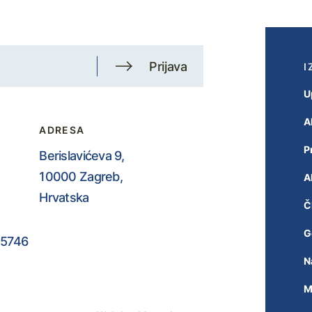
Prijava
I
U
A
ADRESA
P
Berislavićeva 9,
10000 Zagreb,
A
Hrvatska
Č
G
5746
N
M