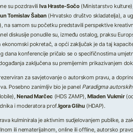
ne su pozdravili
Iva Hraste-Sočo
(Ministarstvo kulture)
un Tomislav Šaban
(Hrvatsko društvo skladatelja), a u
 na samom su početku predstavili perspektive kreativn
nel diskusije ponudile su, između ostalog, praksu Europs
 ekonomski pokretač, a opći zaključak je da taj kapacitet 
 dana konferencije pričalo se o specifičnostima umjetni
 događanja zaključena su premijernim prikazivanjem d
 rezerviran za savjetovanje o autorskom pravu, a dopri
tva. Posebno zanimljiv bio je panel
Paradigma autorskih 
obile),
Nenad Marčec
(HDS ZAMP),
Mladen Vukmir
(od
dnika i moderatora prof.
Igora Glihu
(HDAP).
rava kulminirala je aktivnim sudjelovanjem publike, a za
lnom ili nematerijalnom, online ili offline, autorsko pravo 