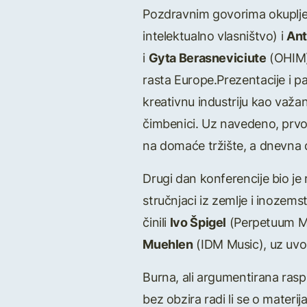
Pozdravnim govorima okuplje
intelektualno vlasništvo) i
Ant
i
Gyta Berasneviciute
(OHIM),
rasta Europe.Prezentacije i pa
kreativnu industriju kao važan
čimbenici. Uz navedeno, prvog
na domaće tržište, a dnevna
Drugi dan konferencije bio je
stručnjaci iz zemlje i inozems
činili
Ivo Špigel
(Perpetuum M
Muehlen
(IDM Music), uz uvo
Burna, ali argumentirana rasp
bez obzira radi li se o materija