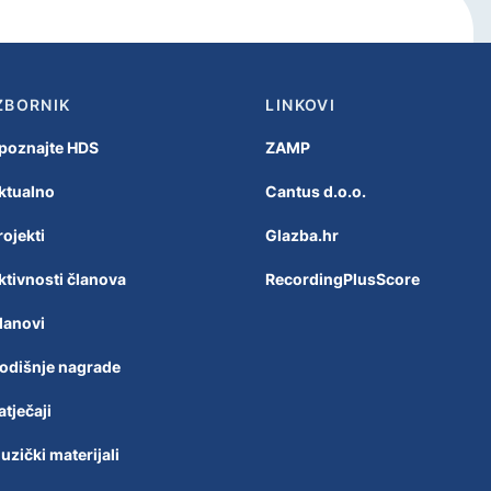
ZBORNIK
LINKOVI
poznajte HDS
ZAMP
ktualno
Cantus d.o.o.
rojekti
Glazba.hr
ktivnosti članova
RecordingPlusScore
lanovi
odišnje nagrade
atječaji
uzički materijali