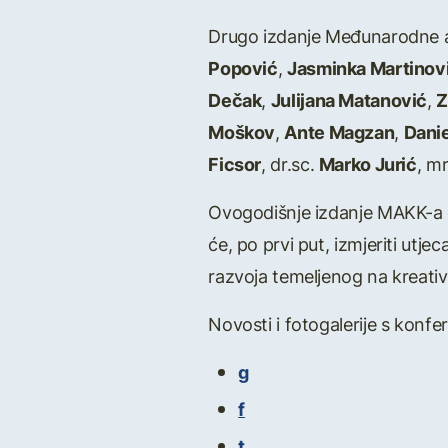
Drugo izdanje Međunarodne aut
Popović
,
Jasminka Martinov
Dečak
,
Julijana Matanović
,
Z
Moškov
,
Ante Magzan
,
Dani
Ficsor
, dr.sc.
Marko Jurić
, m
Ovogodišnje izdanje MAKK-a opr
će, po prvi put, izmjeriti utj
razvoja temeljenog na kreativ
Novosti i fotogalerije s konf
g
f
t