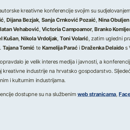
orske kreativne konferencije svojim su sudjelovanjem i
ić
,
Dijana Bezjak
,
Sanja Crnković Pozaić
,
Nina Obuljen
latan Vehabović
,
Victoria Campoamor
,
Branko Komlje
el Kušan
,
Nikola Vrdoljak
,
Toni Volarić
, zatim ugledni pr
r.
Tajana Tomić
te
Kamelija Parać
i
Draženka Delaido
s 
avdalo je velik interes medija i javnosti, a konferencija 
ecaj kreativne industrije na hrvatsko gospodarstvo. Sljed
nim i kulturnim industrijama.
erencije dostupne su na službenim
web stranicama
,
Fac