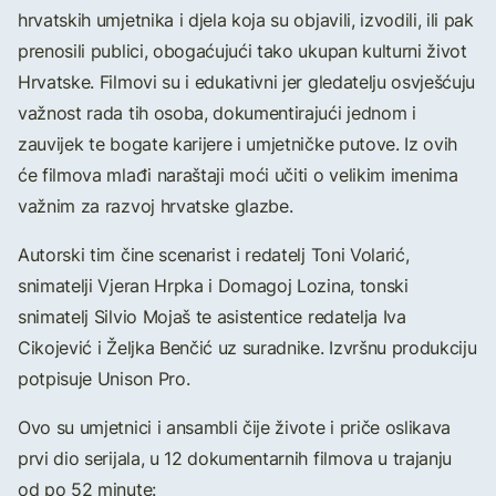
hrvatskih umjetnika i djela koja su objavili, izvodili, ili pak
prenosili publici, obogaćujući tako ukupan kulturni život
Hrvatske. Filmovi su i edukativni jer gledatelju osvješćuju
važnost rada tih osoba, dokumentirajući jednom i
zauvijek te bogate karijere i umjetničke putove. Iz ovih
će filmova mlađi naraštaji moći učiti o velikim imenima
važnim za razvoj hrvatske glazbe.
Autorski tim čine scenarist i redatelj Toni Volarić,
snimatelji Vjeran Hrpka i Domagoj Lozina, tonski
snimatelj Silvio Mojaš te asistentice redatelja Iva
Cikojević i Željka Benčić uz suradnike. Izvršnu produkciju
potpisuje Unison Pro.
Ovo su umjetnici i ansambli čije živote i priče oslikava
prvi dio serijala, u 12 dokumentarnih filmova u trajanju
od po 52 minute: