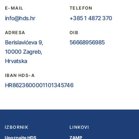
E-MAIL
TELEFON
info@hds.hr
+385 1 4872 370
ADRESA
OIB
Berislavićeva 9,
56668956985
10000 Zagreb,
Hrvatska
IBAN HDS-A
HR8623600001101345746
IZBORNIK
LINKOVI
Upoznajte HDS
ZAMP