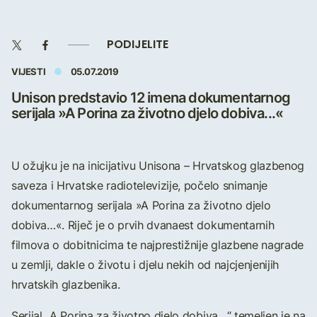
PODIJELITE
VIJESTI
05.07.2019
Unison predstavio 12 imena dokumentarnog
serijala »A Porina za životno djelo dobiva...«
U ožujku je na inicijativu Unisona – Hrvatskog glazbenog
saveza i Hrvatske radiotelevizije, počelo snimanje
dokumentarnog serijala »A Porina za životno djelo
dobiva…«. Riječ je o prvih dvanaest dokumentarnih
filmova o dobitnicima te najprestižnije glazbene nagrade
u zemlji, dakle o životu i djelu nekih od najcjenjenijih
hrvatskih glazbenika.
Serijal „A Porina za životno djelo dobiva…“ temeljen je na