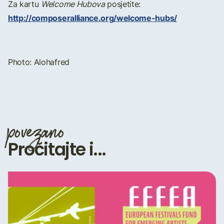
Za kartu
Welcome Hubova
posjetite:
http://composeralliance.org/welcome-hubs/
Photo: Alohafred
povezano
Pročitajte i...