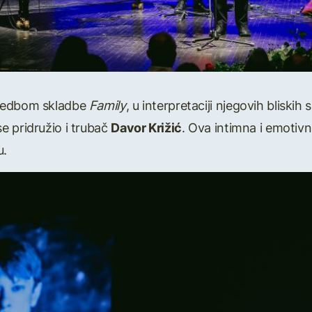
zvedbom skladbe
Family
, u interpretaciji njegovih bliskih
se pridružio i trubač
Davor Križić
. Ova intimna i emotivn
u.