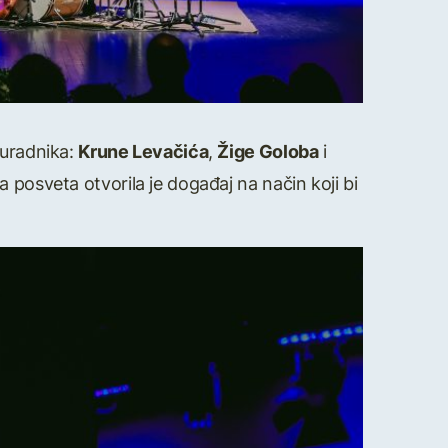
 suradnika:
Krune Levačića
,
Žige Goloba
i
a posveta otvorila je događaj na način koji bi