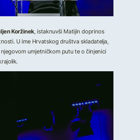
uljen Koržinek
, istaknuvši Matijin doprinos
etnosti. U ime Hrvatskog društva skladatelja,
, o njegovom umjetničkom putu te o činjenici
rajolik.