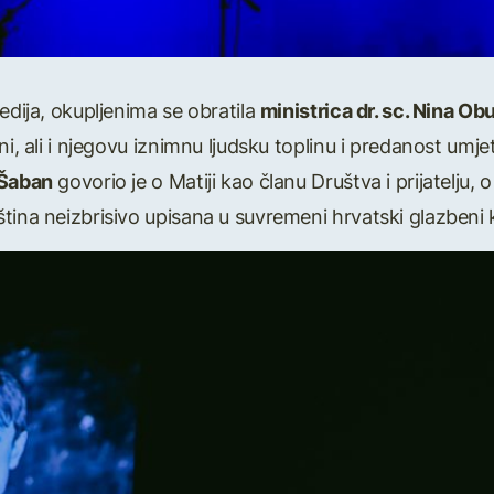
edija, okupljenima se obratila
ministrica dr. sc. Nina Ob
ni, ali i njegovu iznimnu ljudsku toplinu i predanost umj
 Šaban
govorio je o Matiji kao članu Društva i prijatelju
tina neizbrisivo upisana u suvremeni hrvatski glazbeni k