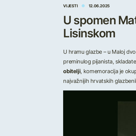
VIJESTI
12.06.2025
U spomen Matij
Lisinskom
U hramu glazbe – u Maloj dvor
preminulog pijanista, skladatel
obitelji
, komemoracija je okupi
najvažnijih hrvatskih glazbeni