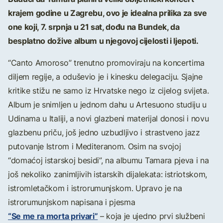
krajem godine u Zagrebu, ovo je idealna prilika za sve
one koji, 7. srpnja u 21 sat, dođu na Bundek, da
besplatno dožive album u njegovoj cijelosti i ljepoti.
“Canto Amoroso” trenutno promoviraju na koncertima
diljem regije, a oduševio je i kinesku delegaciju. Sjajne
kritike stižu ne samo iz Hrvatske nego iz cijelog svijeta.
Album je snimljen u jednom dahu u Artesuono studiju u
Udinama u Italiji, a novi glazbeni materijal donosi i novu
glazbenu priču, još jedno uzbudljivo i strastveno jazz
putovanje Istrom i Mediteranom. Osim na svojoj
“domaćoj istarskoj besidi”, na albumu Tamara pjeva i na
još nekoliko zanimljivih istarskih dijalekata: istriotskom,
istromletačkom i istrorumunjskom. Upravo je na
istrorumunjskom napisana i pjesma
“Se me ra morta privari”
– koja je ujedno prvi službeni