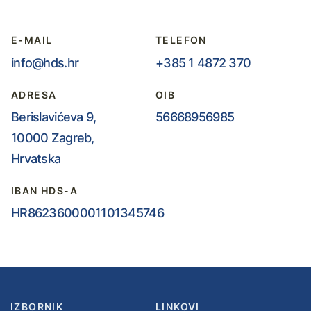
E-MAIL
TELEFON
info@hds.hr
+385 1 4872 370
ADRESA
OIB
Berislavićeva 9,
56668956985
10000 Zagreb,
Hrvatska
IBAN HDS-A
HR8623600001101345746
IZBORNIK
LINKOVI