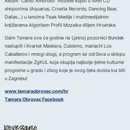
Album “Canto Amoroso” možete kupiti u svim CD
shopovima (Aquarius, Croatia Records, Dancing Bear,
Dallas…) u lancima Tisak Medije i multimedijalnim
knjižarama Algoritam Profil Mozaika diljem Hrvatske.
Osim Tamare ove će godine na Ljetnoj pozornici Bundek
nastupiti i Kvartet Maskara, Cubismo, mariachi Los
Caballeros i mnogi drugi, a program se održava u sklopu
manifestacije ZgKUL koja okuplja najbolje ljetne kulturne
programe u gradu i zbog koje je ovog ljeta doista kul biti
u Zagrebu!
www.tamaraobrovac.com/hr
Tamara Obrovac Facebook
povezano