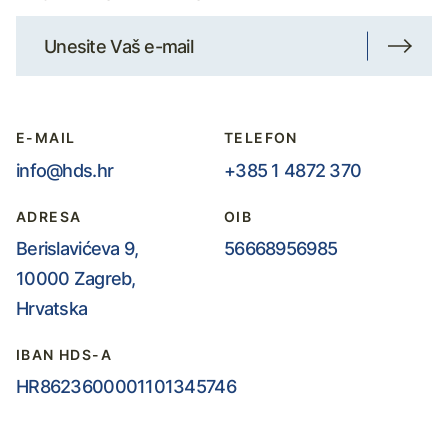
E-MAIL
TELEFON
info@hds.hr
+385 1 4872 370
ADRESA
OIB
Berislavićeva 9,
56668956985
10000 Zagreb,
Hrvatska
IBAN HDS-A
HR8623600001101345746