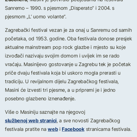
Sanremo – 1990. s pjesmom „Disperato“ i 2004. s
pjesmom „L’ uomo volante“.
Zagrebački festival vezan je za onaj u Sanremu od samih
početaka, od 1953. godine. Oba festivala donose presjek
aktualne mainstream pop rock glazbe i mjesto su koje
izvođači nazivaju svojim domom i uvijek im se rado
vraćaju. Masinijevo gostovanje u Zagrebu tek je početak
priče dvaju festivala koja bi uskoro mogla prerasti u
tradiciju. U revijalnom dijelu Zagrebačkog festivala,
Masini će izvesti tri pjesme, a u pripremi je i jedno
posebno glazbeno iznenađenje.
Više o Masiniju saznajte na njegovoj
službenoj web stranici
, a sve novosti Zagrebačkog
web
Facebook
festivala pratite na
i
stranicama festivala.