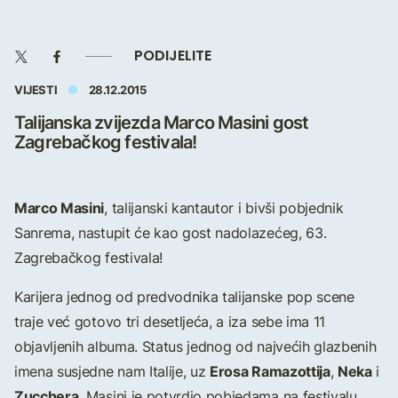
PODIJELITE
VIJESTI
28.12.2015
Talijanska zvijezda Marco Masini gost
Zagrebačkog festivala!
Marco Masini
, talijanski kantautor i bivši pobjednik
Sanrema, nastupit će kao gost nadolazećeg, 63.
Zagrebačkog festivala!
Karijera jednog od predvodnika talijanske pop scene
traje već gotovo tri desetljeća, a iza sebe ima 11
objavljenih albuma. Status jednog od najvećih glazbenih
Erosa Ramazottija
Neka
imena susjedne nam Italije, uz
,
i
Zucchera
, Masini je potvrdio pobjedama na festivalu