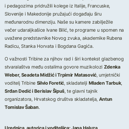
i pedagozima pridružili kolege iz Italije, Francuske,
Slovenije i Makedonije pružajući događaju širu
međunarodnu dimenziju. Naše su kamere zabilježile
večer udaraljkašice Ivane Bilić, te programe u spomen na
uvažene predstavnike Novog zvuka, akademike Rubena
Radicu, Stanka Horvata i Bogdana Gagića.
O važnosti Tribine za njihov rad i širi kontekst glazbenog
Zdenka
stvaralaštva među ostalima govore muzikolozi
Weber, Seadeta Midžić i Trpimir Matasović
, umjetnički
Silvio Foretić
Mladen Tarbuk
voditelj Tribine
, skladatelji
,
Srđan Dedić i Berislav Šipuš
, te glavni tajnik
Antun
organizatora, Hrvatskog društva skladatelja,
Tomislav Šaban
.
Urednica, autorica i voditeljica: Jana Haluza