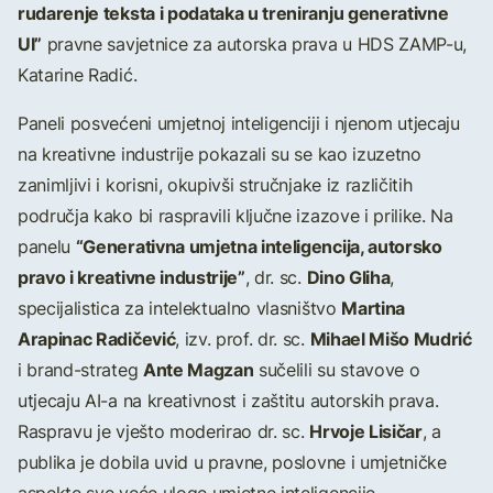
rudarenje teksta i podataka u treniranju generativne
UI”
pravne savjetnice za autorska prava u HDS ZAMP-u,
Katarine Radić.
Paneli posvećeni umjetnoj inteligenciji i njenom utjecaju
na kreativne industrije pokazali su se kao izuzetno
zanimljivi i korisni, okupivši stručnjake iz različitih
područja kako bi raspravili ključne izazove i prilike. Na
“Generativna umjetna inteligencija, autorsko
panelu
pravo i kreativne industrije”
Dino Gliha
, dr. sc.
,
Martina
specijalistica za intelektualno vlasništvo
Arapinac Radičević
Mihael Mišo Mudrić
, izv. prof. dr. sc.
Ante Magzan
i brand-strateg
sučelili su stavove o
utjecaju AI-a na kreativnost i zaštitu autorskih prava.
Hrvoje Lisičar
Raspravu je vješto moderirao dr. sc.
, a
publika je dobila uvid u pravne, poslovne i umjetničke