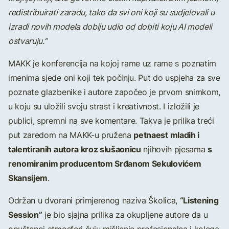
redistribuirati zaradu, tako da svi oni koji su sudjelovali u
izradi novih modela dobiju udio od dobiti koju AI modeli
ostvaruju.”
MAKK je konferencija na kojoj rame uz rame s poznatim
imenima sjede oni koji tek počinju. Put do uspjeha za sve
poznate glazbenike i autore započeo je prvom snimkom,
u koju su uložili svoju strast i kreativnost. I izložili je
publici, spremni na sve komentare. Takva je prilika treći
petnaest mladih i
put zaredom na MAKK-u pružena
talentiranih autora kroz slušaonicu
s
njihovih pjesama
renomiranim producentom Srđanom Sekulovićem
Skansijem
.
“Listening
Održan u dvorani primjerenog naziva Školica,
Session”
je bio sjajna prilika za okupljene autore da u