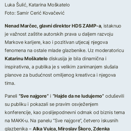
Luka Šulić, Katarina Moškatelo
Foto: Samir Cerić Kovačević
Nenad Marčec, glavni direktor HDS ZAMP-a
, istaknuo
je važnost zaštite autorskih prava u daljem razvoju
Markove karijere, kao i pozitivan utjecaj njegova
fenomena na ostale mlade glazbenike. Uz moderatoricu
Katarinu Moškatelo
diskusija je bila dinamična i
inspirativna, a publika je s velikim zanimanjem slušala
planove za budućnost omiljenog kreativca i njegova
tima.
“Sve najgore”
“Hajde da ne ludujemo”
Paneli
i
oduševili
su publiku i pokazali se pravim osvježenjem
konferencije, kao poslijepodnevni odmak od biznis tema
na MAKK-u. Na panelu “Sve najgore”, četvero iskusnih
Alka Vuica, Miroslav Škoro, Zdenka
glazbenika –