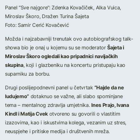
Panel “Sve najgore”: Zdenka Kovačiček, Alka Vuica,
Miroslav Škoro, Dražen Turina Šajeta
Foto: Samir Cerić Kovačević
Možda i najzabavniji trenutak ovo autobiografskog talk-
Šajeta i
showa bio je onaj u kojemu su se moderator
Miroslav Škoro ogledali kao pripadnici navijačkih
skupina
, koji i glazbeniku na koncertu pristupaju kao
suparniku za borbu.
“Hajde da ne
Drugi poslijepodnevni panel u četvrtak
ludujemo”
dotaknuo se važne, ali slabo spominjane
Ines Prajo, Ivana
tema – mentalnog zdravlja umjetnika.
Kindl i Matija Cvek
otvoreno su govorili o vlastitim
izazovima, kao i iskustvima kolega, vezanim uz stres,
neuspjehe i pritiske medija i društvenih mreža.