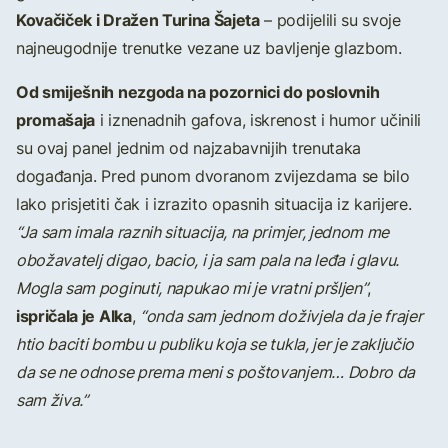
Kovačiček i Dražen Turina Šajeta
– podijelili su svoje
najneugodnije trenutke vezane uz bavljenje glazbom.
Od smiješnih nezgoda na pozornici do poslovnih
promašaja
i iznenadnih gafova, iskrenost i humor učinili
su ovaj panel jednim od najzabavnijih trenutaka
događanja. Pred punom dvoranom zvijezdama se bilo
lako prisjetiti čak i izrazito opasnih situacija iz karijere.
“Ja sam imala raznih situacija, na primjer, jednom me
obožavatelj digao, bacio, i ja sam pala na leđa i glavu.
Mogla sam poginuti, napukao mi je vratni pršljen”
,
ispričala je Alka
,
“onda sam jednom doživjela da je frajer
htio baciti bombu u publiku koja se tukla, jer je zaključio
da se ne odnose prema meni s poštovanjem… Dobro da
sam živa.”