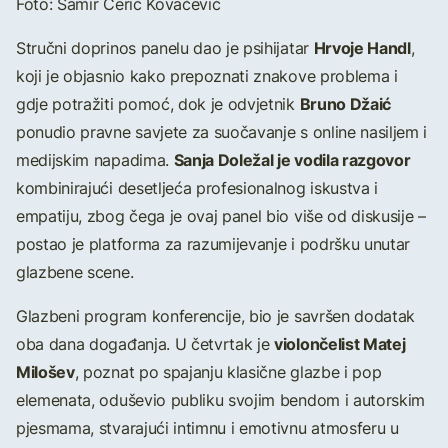
Foto: Samir Cerić Kovačević
Hrvoje Handl
Stručni doprinos panelu dao je psihijatar
,
koji je objasnio kako prepoznati znakove problema i
Bruno Džaić
gdje potražiti pomoć, dok je odvjetnik
ponudio pravne savjete za suočavanje s online nasiljem i
Sanja Doležal je vodila razgovor
medijskim napadima.
kombinirajući desetljeća profesionalnog iskustva i
empatiju, zbog čega je ovaj panel bio više od diskusije –
postao je platforma za razumijevanje i podršku unutar
glazbene scene.
Glazbeni program konferencije, bio je savršen dodatak
violončelist Matej
oba dana događanja. U četvrtak je
Milošev
, poznat po spajanju klasične glazbe i pop
elemenata, oduševio publiku svojim bendom i autorskim
pjesmama, stvarajući intimnu i emotivnu atmosferu u