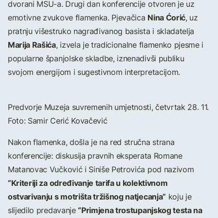
dvorani MSU-a. Drugi dan konferencije otvoren je uz
Nina Ćorić
emotivne zvukove flamenka. Pjevačica
, uz
pratnju višestruko nagrađivanog basista i skladatelja
Marija Rašića
, izvela je tradicionalne flamenko pjesme i
popularne španjolske skladbe, iznenadivši publiku
svojom energijom i sugestivnom interpretacijom.
Predvorje Muzeja suvremenih umjetnosti, četvrtak 28. 11.
Foto: Samir Cerić Kovačević
Nakon flamenka, došla je na red stručna strana
konferencije: diskusija pravnih eksperata Romane
Matanovac Vučković i Siniše Petrovića pod nazivom
“Kriteriji za određivanje tarifa u kolektivnom
ostvarivanju s motrišta tržišnog natjecanja”
koju je
“Primjena trostupanjskog testa na
slijedilo predavanje