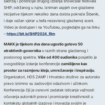
sadržaj i potencijal drugog izdanja showcase festivala
SHIP, održanog u rujnu. Izniman uspjeh ove glazbene
inicijative tijekom nekoliko dana doista pokreće Šibenik,
i daje važan vjetar u leđa nezavisnoj glazbenoj sceni.
Video je dostupan i na YouTubeu, pogledajte ga na linku
https://bit.ly/SHIP2024_film
–
MAKK je tijekom dva dana ugostio gotovo 50
atraktivnih govornika
s raznih strana glazbenog i
Više od 400 sudionika
poslovnog spektra.
posjetilo je
zamišljene kao
ovogodišnje izdanje konferencije
prostor za razmjenu ideja, umrežavanje i inspiraciju
.
Organizatori, HDS ZAMP i Hrvatsko društvo za autorsko
pravo iznimno su zadovoljni odazivom i učinkom.
Konferencija čiji je osnovni zadatak isticanje važnosti
očuvanja autorskih prava i promicanje kreativnosti u
kontekstu globalnih izazova i inovacija svojim je