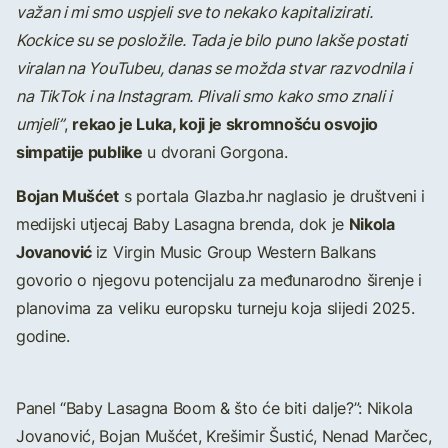
važan i mi smo uspjeli sve to nekako kapitalizirati.
Kockice su se posložile. Tada je bilo puno lakše postati
viralan na YouTubeu, danas se možda stvar razvodnila i
na TikTok i na Instagram. Plivali smo kako smo znali i
rekao je Luka, koji je skromnošću osvojio
umjeli”
,
simpatije publike
u dvorani Gorgona.
Bojan Mušćet
s portala Glazba.hr naglasio je društveni i
Nikola
medijski utjecaj Baby Lasagna brenda, dok je
Jovanović
iz Virgin Music Group Western Balkans
govorio o njegovu potencijalu za međunarodno širenje i
planovima za veliku europsku turneju koja slijedi 2025.
godine.
Panel “Baby Lasagna Boom & što će biti dalje?”: Nikola
Jovanović, Bojan Mušćet, Krešimir Šustić, Nenad Marčec,