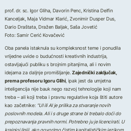
prof. dr. sc. Igor Gliha, Davorin Penc, Kristina Delfin
Kanceljak, Maja Vidmar Klarić, Zvonimir Dusper Dus,
Dario Draštata, Dražen Baljak, Saša Jovetić
Foto: Samir Cerić Kovačević
Oba panela istaknula su kompleksnost teme i ponudila
vrijedne uvide o budućnosti kreativnih industrija,
ostavljajući publiku s brojnim pitanjima, ali i novim
Zajednički zaključak,
idejama za daljnje promišljanje.
prema profesoru Igoru Glihi
, ipak jest da umjetna
inteligencija nije bauk nego razvoj tehnologije koji nam
treba – ali koji treba i pravnu regulative koja štiti autore
kao začetnike:
“UI ili AI je prilika za stvaranje novih
poslovnih modela. Ali i s druge strane bi trebalo doći do
prepoznavanja pravnih normi. Potrebno ju je licencirati. U
krajnjoj liniji, ako govorimo čistim kapitalističkim jezikom,