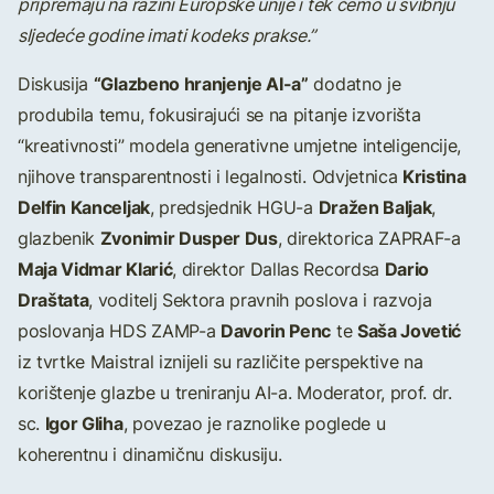
pripremaju na razini Europske unije i tek ćemo u svibnju
sljedeće godine imati kodeks prakse.”
“Glazbeno hranjenje AI-a”
Diskusija
dodatno je
produbila temu, fokusirajući se na pitanje izvorišta
“kreativnosti” modela generativne umjetne inteligencije,
Kristina
njihove transparentnosti i legalnosti. Odvjetnica
Delfin Kanceljak
Dražen Baljak
, predsjednik HGU-a
,
Zvonimir Dusper Dus
glazbenik
, direktorica ZAPRAF-a
Maja Vidmar Klarić
Dario
, direktor Dallas Recordsa
Draštata
, voditelj Sektora pravnih poslova i razvoja
Davorin Penc
Saša Jovetić
poslovanja HDS ZAMP-a
te
iz tvrtke Maistral iznijeli su različite perspektive na
korištenje glazbe u treniranju AI-a. Moderator, prof. dr.
Igor Gliha
sc.
, povezao je raznolike poglede u
koherentnu i dinamičnu diskusiju.