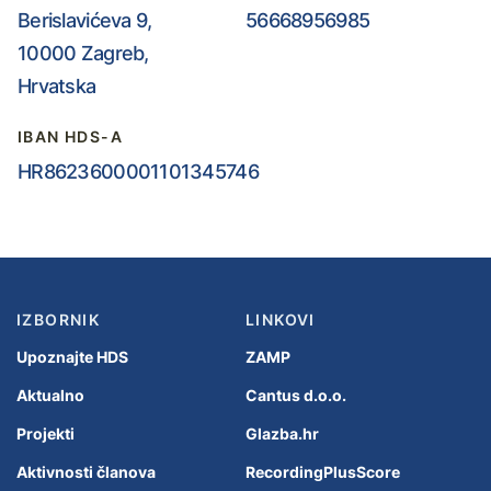
Berislavićeva 9,
56668956985
10000 Zagreb,
Hrvatska
IBAN HDS-A
HR8623600001101345746
IZBORNIK
LINKOVI
Upoznajte HDS
ZAMP
Aktualno
Cantus d.o.o.
Projekti
Glazba.hr
Aktivnosti članova
RecordingPlusScore