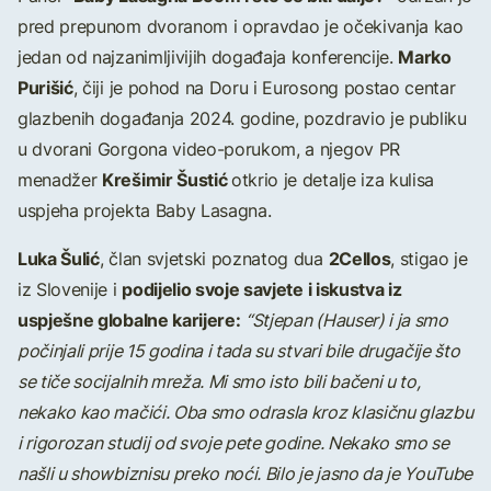
pred prepunom dvoranom i opravdao je očekivanja kao
Marko
jedan od najzanimljivijih događaja konferencije.
Purišić
, čiji je pohod na Doru i Eurosong postao centar
glazbenih događanja 2024. godine, pozdravio je publiku
u dvorani Gorgona video-porukom, a njegov PR
Krešimir Šustić
menadžer
otkrio je detalje iza kulisa
uspjeha projekta Baby Lasagna.
Luka Šulić
2Cellos
, član svjetski poznatog dua
, stigao je
podijelio svoje savjete i iskustva iz
iz Slovenije i
uspješne globalne karijere:
“Stjepan (Hauser) i ja smo
počinjali prije 15 godina i tada su stvari bile drugačije što
se tiče socijalnih mreža. Mi smo isto bili bačeni u to,
nekako kao mačići. Oba smo odrasla kroz klasičnu glazbu
i rigorozan studij od svoje pete godine. Nekako smo se
našli u showbiznisu preko noći. Bilo je jasno da je YouTube