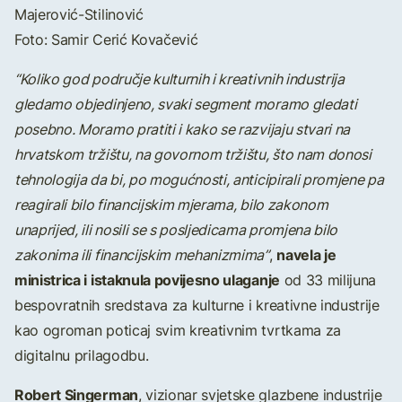
Majerović-Stilinović
Foto: Samir Cerić Kovačević
“Koliko god područje kulturnih i kreativnih industrija
gledamo objedinjeno, svaki segment moramo gledati
posebno. Moramo pratiti i kako se razvijaju stvari na
hrvatskom tržištu, na govornom tržištu, što nam donosi
tehnologija da bi, po mogućnosti, anticipirali promjene pa
reagirali bilo financijskim mjerama, bilo zakonom
unaprijed, ili nosili se s posljedicama promjena bilo
navela je
zakonima ili financijskim mehanizmima”
,
ministrica i istaknula povijesno ulaganje
od 33 milijuna
bespovratnih sredstava za kulturne i kreativne industrije
kao ogroman poticaj svim kreativnim tvrtkama za
digitalnu prilagodbu.
Robert Singerman
, vizionar svjetske glazbene industrije