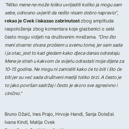
“Nitko mene ne može toliko uvrijediti koliko ja mogu sam
sebe, odnosno uvjeriti da nešto nisam dobro napravio”
,
rekao je Cvek i iskazao zabrinutost
zbog amplituda
raspoloženja zbog komentara koje glazbenici o sebi
često mogu vidjeti na društvenim mrežama.
“Ono što
meni stvarno stvara problem u svemu tome, jer sam sada
i ja otac, jest to kad gledam kako djeca danas odrastaju.
Mene je strah u kakvom će svijetu odrastati moje dijete za
10-15 godina. Ne mogu ni zamisliti kako će to biti i što će
biti jer su već sada društveni mediji toliko brzi. A često je
to jako površan sadržaj i često je skoro sve agresivno i
cinično.”
Bruno Džaić, Ines Prajo, Hrvoje Handl, Sanja Doležal.
Ivana Kindl, Matija Cvek