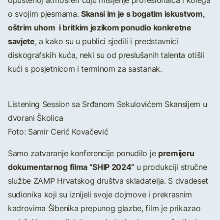
opuštenoj atmosferi čuju mišljenje profesionalca i kolega
Skansi im je s bogatim iskustvom,
o svojim pjesmama.
oštrim uhom i britkim jezikom ponudio konkretne
savjete
, a kako su u publici sjedili i predstavnici
diskografskih kuća, neki su od preslušanih talenta otišli
kući s posjetnicom i terminom za sastanak.
Listening Session sa Srđanom Sekulovićem Skansijem u
dvorani Školica
Foto: Samir Cerić Kovačević
premijeru
Samo zatvaranje konferencije ponudilo je
dokumentarnog filma “SHIP 2024”
u produkciji stručne
službe ZAMP Hrvatskog društva skladatelja. S dvadeset
sudionika koji su iznijeli svoje dojmove i prekrasnim
kadrovima Šibenika prepunog glazbe, film je prikazao