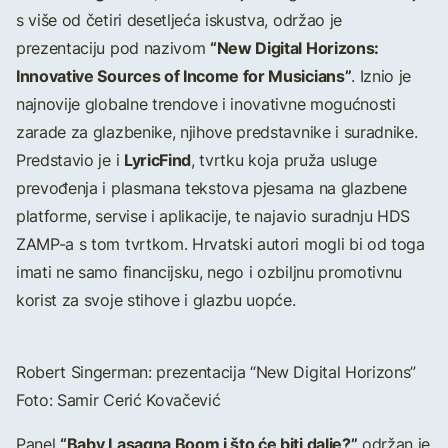
s više od četiri desetljeća iskustva, održao je
“New Digital Horizons:
prezentaciju pod nazivom
Innovative Sources of Income for Musicians”
. Iznio je
najnovije globalne trendove i inovativne mogućnosti
zarade za glazbenike, njihove predstavnike i suradnike.
LyricFind
Predstavio je i
, tvrtku koja pruža usluge
prevođenja i plasmana tekstova pjesama na glazbene
platforme, servise i aplikacije, te najavio suradnju HDS
ZAMP-a s tom tvrtkom. Hrvatski autori mogli bi od toga
imati ne samo financijsku, nego i ozbiljnu promotivnu
korist za svoje stihove i glazbu uopće.
Robert Singerman: prezentacija “New Digital Horizons”
Foto: Samir Cerić Kovačević
“Baby Lasagna Boom i što će biti dalje?”
Panel
održan je