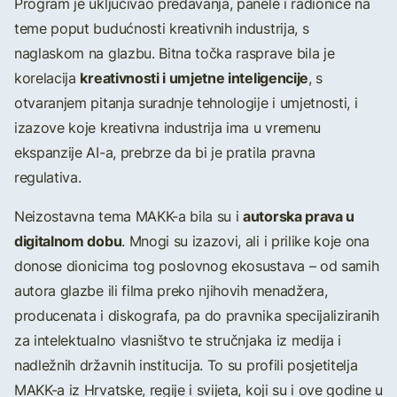
Program je uključivao predavanja, panele i radionice na
teme poput budućnosti kreativnih industrija, s
naglaskom na glazbu. Bitna točka rasprave bila je
kreativnosti i umjetne inteligencije
korelacija
, s
otvaranjem pitanja suradnje tehnologije i umjetnosti, i
izazove koje kreativna industrija ima u vremenu
ekspanzije AI-a, prebrze da bi je pratila pravna
regulativa.
autorska prava u
Neizostavna tema MAKK-a bila su i
digitalnom dobu
. Mnogi su izazovi, ali i prilike koje ona
donose dionicima tog poslovnog ekosustava – od samih
autora glazbe ili filma preko njihovih menadžera,
producenata i diskografa, pa do pravnika specijaliziranih
za intelektualno vlasništvo te stručnjaka iz medija i
nadležnih državnih institucija. To su profili posjetitelja
MAKK-a iz Hrvatske, regije i svijeta, koji su i ove godine u