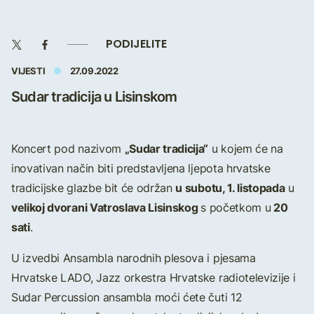
PODIJELITE
VIJESTI
27.09.2022
Sudar tradicija u Lisinskom
„Sudar tradicija“
Koncert pod nazivom
u kojem će na
inovativan način biti predstavljena ljepota hrvatske
u subotu, 1. listopada
tradicijske glazbe bit će održan
u
velikoj dvorani Vatroslava Lisinskog
20
s početkom u
sati
.
U izvedbi Ansambla narodnih plesova i pjesama
Hrvatske LADO, Jazz orkestra Hrvatske radiotelevizije i
Sudar Percussion ansambla moći ćete čuti 12