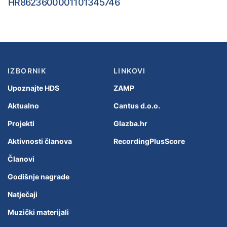
HR8623600001101345746
IZBORNIK
LINKOVI
Upoznajte HDS
ZAMP
Aktualno
Cantus d.o.o.
Projekti
Glazba.hr
Aktivnosti članova
RecordingPlusScore
Članovi
Godišnje nagrade
Natječaji
Muzički materijali