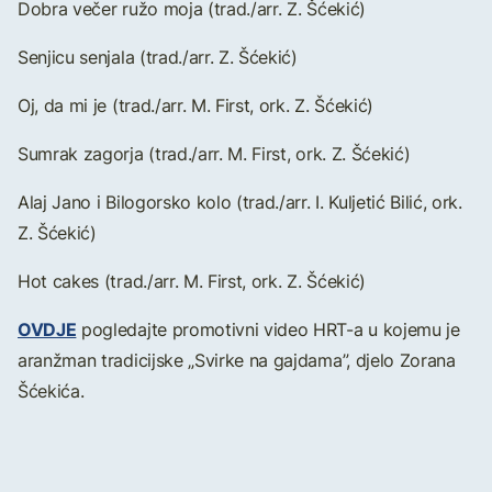
Dobra večer ružo moja (trad./arr. Z. Šćekić)
Senjicu senjala (trad./arr. Z. Šćekić)
Oj, da mi je (trad./arr. M. First, ork. Z. Šćekić)
Sumrak zagorja (trad./arr. M. First, ork. Z. Šćekić)
Alaj Jano i Bilogorsko kolo (trad./arr. I. Kuljetić Bilić, ork.
Z. Šćekić)
Hot cakes (trad./arr. M. First, ork. Z. Šćekić)
OVDJE
pogledajte promotivni video HRT-a u kojemu je
aranžman tradicijske „Svirke na gajdama”, djelo Zorana
Šćekića.