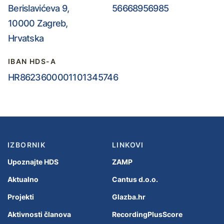
Berislavićeva 9,
56668956985
10000 Zagreb,
Hrvatska
IBAN HDS-A
HR8623600001101345746
IZBORNIK
LINKOVI
Upoznajte HDS
ZAMP
Aktualno
Cantus d.o.o.
Projekti
Glazba.hr
Aktivnosti članova
RecordingPlusScore