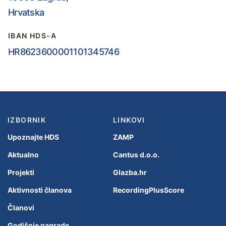
Hrvatska
IBAN HDS-A
HR8623600001101345746
IZBORNIK
LINKOVI
Upoznajte HDS
ZAMP
Aktualno
Cantus d.o.o.
Projekti
Glazba.hr
Aktivnosti članova
RecordingPlusScore
Članovi
Godišnje nagrade