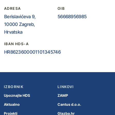
ADRESA
OIB
Berislavićeva 9,
56668956985
10000 Zagreb,
Hrvatska
IBAN HDS-A
HR8623600001101345746
IZBORNIK
LINKOVI
Upoznajte HDS
ZAMP
Aktualno
Cantus d.o.o.
Projekti
Glazba.hr