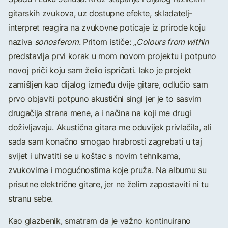
gitarskih zvukova, uz dostupne efekte, skladatelj-
interpret reagira na zvukovne poticaje iz prirode koju
naziva
sonosferom
. Pritom ističe: „
Colours from within
predstavlja prvi korak u mom novom projektu i potpuno
novoj priči koju sam želio ispričati. Iako je projekt
zamišljen kao dijalog između dvije gitare, odlučio sam
prvo objaviti potpuno akustični singl jer je to sasvim
drugačija strana mene, a i načina na koji me drugi
doživljavaju. Akustična gitara me oduvijek privlačila, ali
sada sam konačno smogao hrabrosti zagrebati u taj
svijet i uhvatiti se u koštac s novim tehnikama,
zvukovima i mogućnostima koje pruža. Na albumu su
prisutne električne gitare, jer ne želim zapostaviti ni tu
stranu sebe.
Kao glazbenik, smatram da je važno kontinuirano