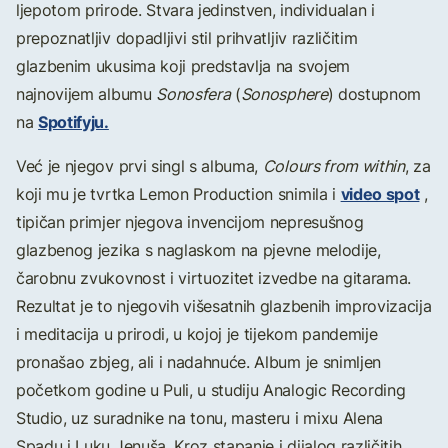
ljepotom prirode. Stvara jedinstven, individualan i
prepoznatljiv dopadljivi stil prihvatljiv različitim
glazbenim ukusima koji predstavlja na svojem
najnovijem albumu
Sonosfera
(
Sonosphere
) dostupnom
Spotifyju.
na
Već je njegov prvi singl s albuma,
Colours from within
, za
video spot
koji mu je tvrtka Lemon Production snimila i
,
tipičan primjer njegova invencijom nepresušnog
glazbenog jezika s naglaskom na pjevne melodije,
čarobnu zvukovnost i virtuozitet izvedbe na gitarama.
Rezultat je to njegovih višesatnih glazbenih improvizacija
i meditacija u prirodi, u kojoj je tijekom pandemije
pronašao zbjeg, ali i nadahnuće. Album je snimljen
početkom godine u Puli, u studiju Analogic Recording
Studio, uz suradnike na tonu, masteru i mixu Alena
Spadu i Luku Jenuša. Kroz stapanje i dijalog različitih