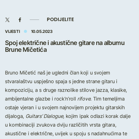
PODIJELITE
VIJESTI
10.05.2023
Spoj električne i akustične gitare na albumu
Brune Mičetića
Bruno Mičetić naš je ugledni član koji u svojem
stvaralaštvu uspješno spaja s jedne strane gitaru i
kompoziciju, a s druge raznolike stilove jazza, klasike,
ambijentalne glazbe i rock’n’roll
rifove
. Tim temeljima
ostaje vjeran i u svojem najnovijem projektu gitarskih
dijaloga,
Guitars’ Dialogue,
kojim ipak odlazi korak dalje
u kombinaciji zvukova dviju različitih vrsta gitara,
akustične i električne, uvijek u spoju s nadahnućima te