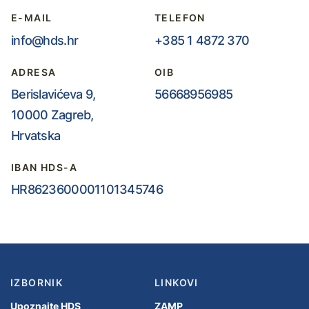
E-MAIL
TELEFON
info@hds.hr
+385 1 4872 370
ADRESA
OIB
Berislavićeva 9,
56668956985
10000 Zagreb,
Hrvatska
IBAN HDS-A
HR8623600001101345746
IZBORNIK
LINKOVI
Upoznajte HDS
ZAMP