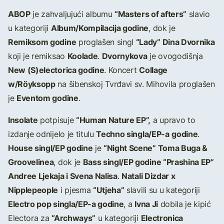
ABOP
“Masters of afters”
je zahvaljujući albumu
slavio
Album/Kompilacija godine
u kategoriji
, dok je
Remiksom godine
“Lady” Dina Dvornika
proglašen singl
Koolade
Dvornykova
koji je remiksao
.
je ovogodišnja
New (S)electorica godine
Collage
. Koncert
w/Röyksopp
na šibenskoj Tvrđavi sv. Mihovila proglašen
Eventom godine
je
.
Insolate
“Human Nature EP”,
potpisuje
a upravo to
Techno singla/EP-a
godine
izdanje odnijelo je titulu
.
House singl/EP godine
“Night Scene” Toma Buga &
je
Groovelinea
Bass singl/EP godine “Prashina EP”
, dok je
Andree Ljekaja i Svena Nalisa
Natali Dizdar x
.
Nipplepeople
“Utjeha”
i pjesma
slavili su u kategoriji
Electro pop singla/EP-a godine
Ivna Ji
, a
dobila je kipić
“Archways”
Electronica
Electora za
u kategoriji