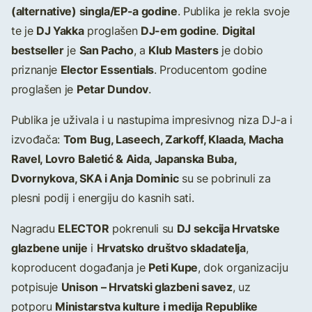
(alternative) singla/EP-a godine
. Publika je rekla svoje
DJ Yakka
DJ-em godine
Digital
te je
proglašen
.
bestseller
San Pacho
Klub Masters
je
, a
je dobio
Elector Essentials
priznanje
. Producentom godine
Petar Dundov
proglašen je
.
Publika je uživala i u nastupima impresivnog niza DJ-a i
Tom Bug, Laseech, Zarkoff, Klaada, Macha
izvođača:
Ravel, Lovro Baletić & Aida, Japanska Buba,
Dvornykova, SKA i Anja Dominic
su se pobrinuli za
plesni podij i energiju do kasnih sati.
ELECTOR
DJ sekcija Hrvatske
Nagradu
pokrenuli su
glazbene unije
Hrvatsko društvo skladatelja
i
,
Peti Kupe
koproducent događanja je
, dok organizaciju
Unison – Hrvatski glazbeni savez
potpisuje
, uz
Ministarstva kulture i medija Republike
potporu