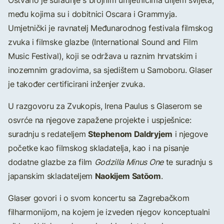
Ostvario je suradnje s brojnim umjetnicima diljem svijeta,
među kojima su i dobitnici Oscara i Grammyja.
Umjetnički je ravnatelj Međunarodnog festivala filmskog
zvuka i filmske glazbe (International Sound and Film
Music Festival), koji se održava u raznim hrvatskim i
inozemnim gradovima, sa sjedištem u Samoboru. Glaser
je također certificirani inženjer zvuka.
U razgovoru za Zvukopis, Irena Paulus s Glaserom se
osvrće na njegove zapažene projekte i uspješnice:
Stephenom Daldryjem
suradnju s redateljem
i njegove
početke kao filmskog skladatelja, kao i na pisanje
dodatne glazbe za film
Godzilla Minus One
te suradnju s
Naokijem Satōom
japanskim skladateljem
.
Glaser govori i o svom koncertu sa Zagrebačkom
filharmonijom, na kojem je izveden njegov konceptualni