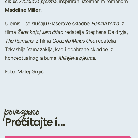
ciklus
Ahilejeva pjesma
, inspiriran istoimenim romanom
Madeline Miller
.
U emisiji se slušaju Glaserove skladbe
Hanina tema
iz
filma
Žena kojoj sam čitao
redatelja Stephena Daldryja,
The Remains
iz filma
Godzilla Minus One
redatelja
Takashija Yamazakija, kao i odabrane skladbe iz
konceptualnog albuma
Ahilejeva pjesma
.
Foto: Matej Grgić
povezano
Pročitajte i...