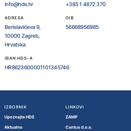
info@hds.hr
+385 1 4872 370
ADRESA
OIB
Berislavićeva 9,
56668956985
10000 Zagreb,
Hrvatska
IBAN HDS-A
HR8623600001101345746
IZBORNIK
LINKOVI
Upoznajte HDS
ZAMP
Aktualno
Cantus d.o.o.