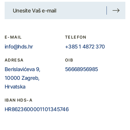
E-MAIL
TELEFON
info@hds.hr
+385 1 4872 370
ADRESA
OIB
Berislavićeva 9,
56668956985
10000 Zagreb,
Hrvatska
IBAN HDS-A
HR8623600001101345746