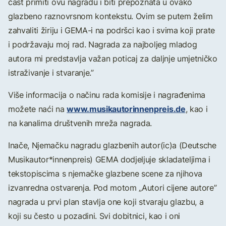
čast primiti ovu nagradu i biti prepoznata u ovako
glazbeno raznovrsnom kontekstu. Ovim se putem želim
zahvaliti žiriju i GEMA-i na podršci kao i svima koji prate
i podržavaju moj rad. Nagrada za najboljeg mladog
autora mi predstavlja važan poticaj za daljnje umjetničko
istraživanje i stvaranje.”
Više informacija o načinu rada komisije i nagrađenima
www.musikautorinnenpreis.de
možete naći na
, kao i
na kanalima društvenih mreža nagrada.
Inače, Njemačku nagradu glazbenih autor(ic)a (Deutsche
Musikautor*innenpreis) GEMA dodjeljuje skladateljima i
tekstopiscima s njemačke glazbene scene za njihova
izvanredna ostvarenja. Pod motom „Autori cijene autore”
nagrada u prvi plan stavlja one koji stvaraju glazbu, a
koji su često u pozadini. Svi dobitnici, kao i oni