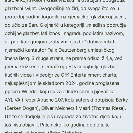
autore koji svojom kreativnošću i inovacijom obogaćuju
glazbeni svijet. Ovogodišnji se žiri, od svega što se u
protekloj godini dogodilo na njemačkoj glazbenoj sceni,
odlučio za Saru Glojnarić u kategoriji „mladih s područja
ozbiljne glazbe”. Isti iznos i nagradu pod istim nazivom,
ali pod kategorijom „zabavne glazbe” dobiva mladi
njemački kantautor Felix Dautzenberg umjetničkog
imena Berq. S druge strane, ne prema odluci žirija, već
prema službenoj njemačkoj ljestvici najbolje glazbe,
kućnih videa i videoigrica GfK Entertainment charts,
najuspješnijom je skladbom 2024. godine proglašena
pjesma Wunder koju su zajednički snimili pjevačica
AYLIVA i reper Apache 207, koju autorski potpisuju Berky
(Berken Dogan), Oliver Melchers i Masri (Thomas Riese).
Uz to se dodjeljuje još i nagrada za životno djelo koju
još nisu objavili. Prije nekoliko godina dobio ju je