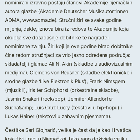
nominirani izravno postaju članovi Akademije njemačkih
autora glazbe (Akademie Deutscher Musikautor*innen
ADMA, www.adma.de). Stručni žiri se svake godine
mijenja, dakle, iznova bira iz redova te Akademije koja
okuplja sve dosadašnje dobitnike te nagrade i
nominirane za nju. Žiri koji je ove godine birao dobitnike
čine redom stručnjaci za vrlo jasno određena područja:
skladatelj i glumac Ali N. Akin (skladbe u audiovizualnim
medijima), Clemens von Reusner (skladbe elektroničke i
srodne glazbe ‘Live Elektronik Plus’), Frank Nimsgern
(mjuzikli), Iris ter Schiphorst (orkestralne skladbe),
Jasmin Shakeri (rock/pop), Jennifer Allendörfer
Suena&amp; Luís Cruz Lucry (tekstovi u hip-hopu) i
Lukas Hainer (tekstovi u zabavnim pjesmama).
Čestitke Sari Glojnarić, velika je čast da je kao Hrvatica
koja živi i radi u Njemačkoj, tako rano doživjela veliku