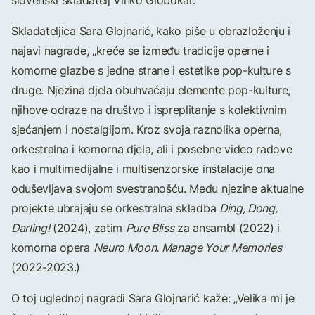
slovenski skladatelj Vinko Globokar.
Skladateljica Sara Glojnarić, kako piše u obrazloženju i
najavi nagrade, „kreće se između tradicije operne i
komorne glazbe s jedne strane i estetike pop-kulture s
druge. Njezina djela obuhvaćaju elemente pop-kulture,
njihove odraze na društvo i ispreplitanje s kolektivnim
sjećanjem i nostalgijom. Kroz svoja raznolika operna,
orkestralna i komorna djela, ali i posebne video radove
kao i multimedijalne i multisenzorske instalacije ona
oduševljava svojom svestranošću. Među njezine aktualne
projekte ubrajaju se orkestralna skladba
Ding, Dong,
Darling!
(2024), zatim
Pure Bliss
za ansambl (2022) i
komorna opera
Neuro Moon. Manage Your Memories
(2022-2023.)
O toj uglednoj nagradi Sara Glojnarić kaže: „Velika mi je