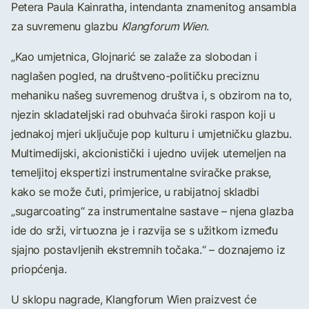
Petera Paula Kainratha, intendanta znamenitog ansambla
za suvremenu glazbu
Klangforum Wien
.
„Kao umjetnica, Glojnarić se zalaže za slobodan i
naglašen pogled, na društveno-političku preciznu
mehaniku našeg suvremenog društva i, s obzirom na to,
njezin skladateljski rad obuhvaća široki raspon koji u
jednakoj mjeri uključuje pop kulturu i umjetničku glazbu.
Multimedijski, akcionistički i ujedno uvijek utemeljen na
temeljitoj ekspertizi instrumentalne sviračke prakse,
kako se može čuti, primjerice, u rabijatnoj skladbi
„sugarcoating“ za instrumentalne sastave – njena glazba
ide do srži, virtuozna je i razvija se s užitkom između
sjajno postavljenih ekstremnih točaka.“ – doznajemo iz
priopćenja.
U sklopu nagrade, Klangforum Wien praizvest će