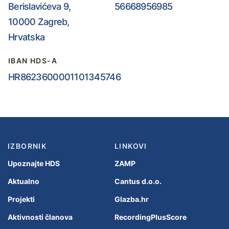
Berislavićeva 9,
56668956985
10000 Zagreb,
Hrvatska
IBAN HDS-A
HR8623600001101345746
IZBORNIK
LINKOVI
Upoznajte HDS
ZAMP
Aktualno
Cantus d.o.o.
Projekti
Glazba.hr
Aktivnosti članova
RecordingPlusScore