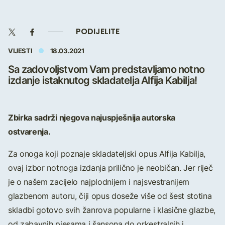
PODIJELITE
VIJESTI
18.03.2021
Sa zadovoljstvom Vam predstavljamo notno
izdanje istaknutog skladatelja Alfija Kabilja!
Zbirka sadrži njegova najuspješnija autorska
ostvarenja.
Za onoga koji poznaje skladateljski opus Alfija Kabilja,
ovaj izbor notnoga izdanja prilično je neobičan. Jer riječ
je o našem zacijelo najplodnijem i najsvestranijem
glazbenom autoru, čiji opus doseže više od šest stotina
skladbi gotovo svih žanrova popularne i klasične glazbe,
od zabavnih pjesama i šansona do orkestralnih i