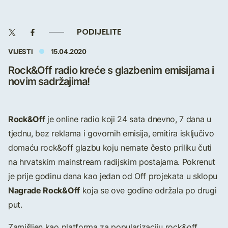
PODIJELITE
VIJESTI
15.04.2020
Rock&Off radio kreće s glazbenim emisijama i
novim sadržajima!
Rock&Off
je online radio koji 24 sata dnevno, 7 dana u
tjednu, bez reklama i govornih emisija, emitira isključivo
domaću rock&off glazbu koju nemate često priliku čuti
na hrvatskim mainstream radijskim postajama. Pokrenut
je prije godinu dana kao jedan od Off projekata u sklopu
Nagrade Rock&Off
koja se ove godine održala po drugi
put.
Zamišljen kao platforma za popularizaciju rock&off