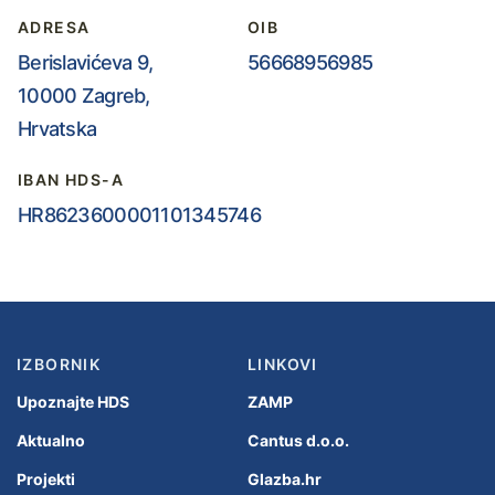
ADRESA
OIB
Berislavićeva 9,
56668956985
10000 Zagreb,
Hrvatska
IBAN HDS-A
HR8623600001101345746
IZBORNIK
LINKOVI
Upoznajte HDS
ZAMP
Aktualno
Cantus d.o.o.
Projekti
Glazba.hr