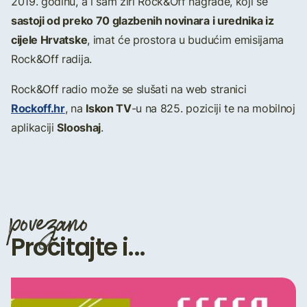
2019. godinu, a i sam žiri Rock&Off nagrade, koji se
sastoji od preko 70 glazbenih novinara i urednika iz
cijele Hrvatske
, imat će prostora u budućim emisijama
Rock&Off radija.
Rock&Off radio može se slušati na web stranici
Rockoff.hr
Iskon TV
, na
-u na 825. poziciji te na mobilnoj
Slooshaj
aplikaciji
.
povezano
Pročitajte i...