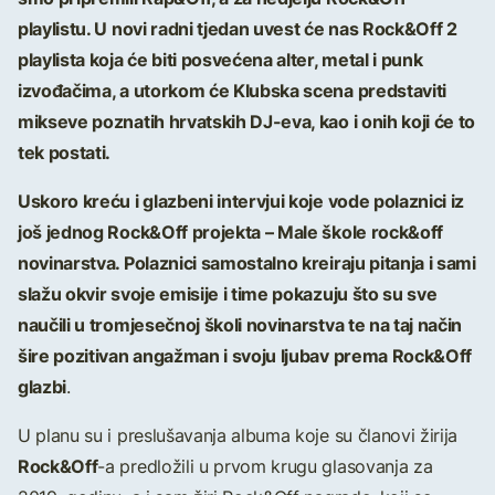
playlistu. U novi radni tjedan uvest će nas Rock&Off 2
playlista koja će biti posvećena alter, metal i punk
izvođačima, a utorkom će Klubska scena predstaviti
mikseve poznatih hrvatskih DJ-eva, kao i onih koji će to
tek postati.
Uskoro kreću i glazbeni intervjui koje vode polaznici iz
još jednog Rock&Off projekta – Male škole rock&off
novinarstva. Polaznici samostalno kreiraju pitanja i sami
slažu okvir svoje emisije i time pokazuju što su sve
naučili u tromjesečnoj školi novinarstva te na taj način
šire pozitivan angažman i svoju ljubav prema Rock&Off
glazbi
.
U planu su i preslušavanja albuma koje su članovi žirija
Rock&Off
-a predložili u prvom krugu glasovanja za