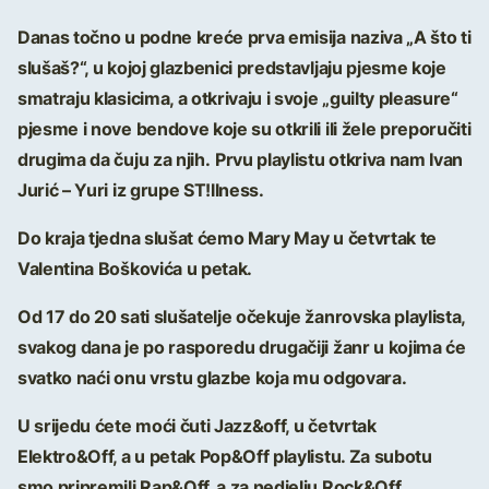
Danas točno u podne kreće prva emisija naziva „A što ti
slušaš?“, u kojoj glazbenici predstavljaju pjesme koje
smatraju klasicima, a otkrivaju i svoje „guilty pleasure“
pjesme i nove bendove koje su otkrili ili žele preporučiti
drugima da čuju za njih.
Prvu playlistu otkriva nam Ivan
Jurić – Yuri iz grupe ST!llness.
Do kraja tjedna slušat ćemo Mary May u četvrtak te
Valentina Boškovića u petak.
Od 17 do 20 sati slušatelje očekuje žanrovska playlista,
svakog dana je po rasporedu drugačiji žanr u kojima će
svatko naći onu vrstu glazbe koja mu odgovara.
U srijedu ćete moći čuti Jazz&off, u četvrtak
Elektro&Off, a u petak Pop&Off playlistu. Za subotu
smo pripremili Rap&Off, a za nedjelju Rock&Off