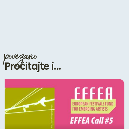
povezano
Pročitajte i...