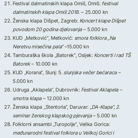
Festival dalmatinskih klapa Omiš, Omiš:
festival
dalmatinskih klapa Omiš 2018
. – 25.000 kn
Ženska klapa Dišpet, Zagreb:
Koncert klape Dišpet
povodom 20 godina djelovanja
– 5.000 kn
KUD „Metković“, Metković:
smora folklora „Na
Neretvu misečina pala“
–15.000 kn
Tamburaška škola „Batorek“, Osijek:
Koncerti i rad TŠ
Batorek
– 10.000 kn
KUD „Korana“, Slunj: 5
. slunjska večer bećaraca
–
5.000 kn
Udruga „Aklapela“, Dubrovnik:
Festival Aklapela –
smotra klapa
– 12.000 kn
Ženska klapa „Stentoria“, Daruvar:
„DA-Klapa“, 2.
seminar ženskog klapskog pjevanja
– 5.000 kn
Folklorni ansambl „Turopolje“, Velika Gorica:
međunarodni festival folklora u Velikoj Gorici i