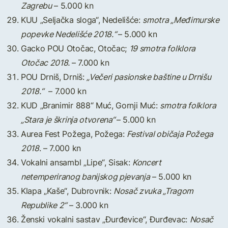
Zagrebu
– 5.000 kn
KUU „Seljačka sloga“, Nedelišće:
smotra „Međimurske
popevke Nedelišće 2018.“
– 5.000 kn
Gacko POU Otočac, Otočac;
19 smotra folklora
Otočac 2018.
– 7.000 kn
POU Drniš, Drniš:
„Večeri pasionske baštine u Drnišu
2018.“
– 7.000 kn
KUD „Branimir 888“ Muć, Gornji Muć:
smotra folklora
„Stara je škrinja otvorena“
– 5.000 kn
Aurea Fest Požega, Požega:
Festival običaja Požega
2018
. – 7.000 kn
Vokalni ansambl „Lipe“, Sisak:
Koncert
netemperiranog banijskog pjevanja
– 5.000 kn
Klapa „Kaše“, Dubrovnik:
Nosač zvuka „Tragom
Republike 2“
– 3.000 kn
Ženski vokalni sastav „Đurđevice“, Đurđevac:
Nosač