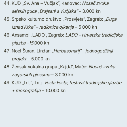
KUD „Sv. Ana – Vučjak“, Karlovac:
Nosač zvuka
selskih guca „Drajsani s Vučjaka“
– 3.000 kn
Srpsko kulturno društvo „Prosvjeta“, Zagreb:
„Duga
iznad Krke“ – radionice ojkanja
– 5.000 kn
Ansambl „LADO“, Zagreb:
LADO – Hrvatska tradicijska
glazba –15.
000 kn
Noel Šuran, Lindar:
„Herbasonarij“ – jednogodišnji
projekt
– 5.000 kn
Žensak vokalna grupa „Kajda“, Mače:
Nosač zvuka
zagorskih pjesama
– 3.000 kn
KUD „Trilj“, Trilj:
Vesta Festa, festival tradicijske glazbe
+ monografija
– 10.000 kn