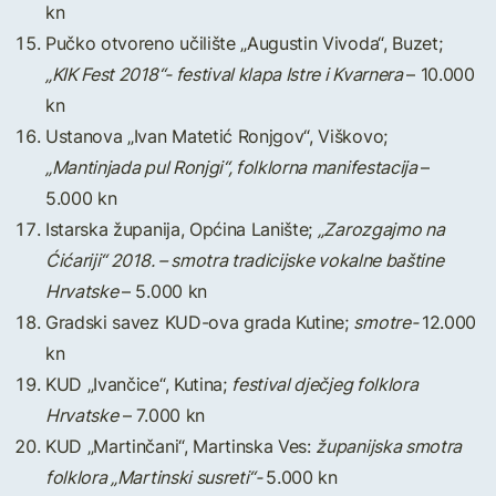
kn
Pučko otvoreno učilište „Augustin Vivoda“, Buzet;
„KIK Fest 2018“- festival klapa Istre i Kvarnera
– 10.000
kn
Ustanova „Ivan Matetić Ronjgov“, Viškovo;
„Mantinjada pul Ronjgi“, folklorna manifestacija
–
5.000 kn
Istarska županija, Općina Lanište;
„Zarozgajmo na
Ćićariji“ 2018. – smotra tradicijske vokalne baštine
Hrvatske
– 5.000 kn
Gradski savez KUD-ova grada Kutine;
smotre-
12.000
kn
KUD „Ivančice“, Kutina;
festival dječjeg folklora
Hrvatske
– 7.000 kn
KUD „Martinčani“, Martinska Ves:
županijska smotra
folklora „Martinski susreti“-
5.000 kn