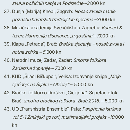
zvuka božićnih napjeva Podravine –3.
000 kn
Dunja (Marija) Knebl, Zagreb:
Nosač zvuka manje
poznatih hrvatskih tradicijskih pjesama –3.
000 kn
Muzička akademija Sveučilišta u Zagrebu:
Koncert &
teren: Harmonija disonance „u gostima“- 7.
000 kn
Klapa „Petrada“, Brač:
Bračka sjećanja – nosač zvuka i
notna zbirka – 5.
000 kn
Narodni muzej Zadar, Zadar:
Smotra folklora
Zadarske županije – 7.
000 kn
KUD „Šijaci Biškupci“, Velika: Izdavanje knjige
„Moje
sjećanje na Šijake – Običaji“
– 5.000 kn
Bračko folklorno durštvo „Ciciljona“, Supetar, otok
Brač:
smotra otočkog folklora- Brač 2018.
– 5.000 kn
UO „Transhistria Ensemble“, Pula:
Panphonia Istriana
vol 5-1 Žminjski govori, multimedijalni projekt –10.
000
kn