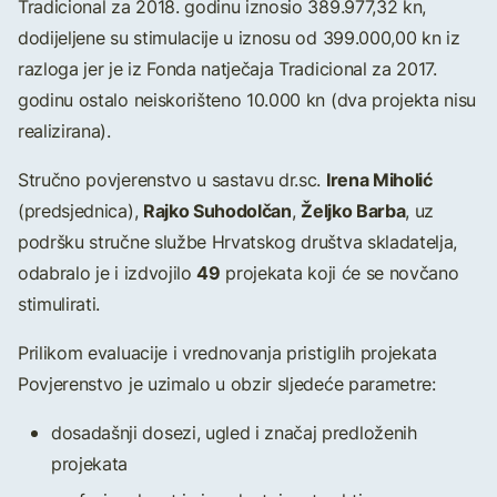
Tradicional za 2018. godinu iznosio 389.977,32 kn,
dodijeljene su stimulacije u iznosu od 399.000,00 kn iz
razloga jer je iz Fonda natječaja Tradicional za 2017.
godinu ostalo neiskorišteno 10.000 kn (dva projekta nisu
realizirana).
Irena Miholić
Stručno povjerenstvo u sastavu dr.sc.
Rajko Suhodolčan
Željko Barba
(predsjednica),
,
, uz
podršku stručne službe Hrvatskog društva skladatelja,
49
odabralo je i izdvojilo
projekata koji će se novčano
stimulirati.
Prilikom evaluacije i vrednovanja pristiglih projekata
Povjerenstvo je uzimalo u obzir sljedeće parametre:
dosadašnji dosezi, ugled i značaj predloženih
projekata