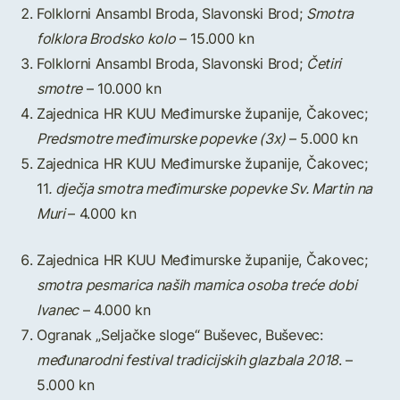
Folklorni Ansambl Broda, Slavonski Brod;
Smotra
folklora Brodsko kolo
– 15.000 kn
Folklorni Ansambl Broda, Slavonski Brod;
Četiri
smotre
– 10.000 kn
Zajednica HR KUU Međimurske županije, Čakovec;
Predsmotre međimurske popevke (3x)
– 5.000 kn
Zajednica HR KUU Međimurske županije, Čakovec;
11
. dječja smotra međimurske
popevke Sv. Martin na
Muri
– 4.000 kn
Zajednica HR KUU Međimurske županije, Čakovec;
smotra pesmarica naših mamica osoba treće dobi
Ivanec
– 4.000 kn
Ogranak „Seljačke sloge“ Buševec, Buševec:
međunarodni festival tradicijskih glazbala 2018
. –
5.000 kn