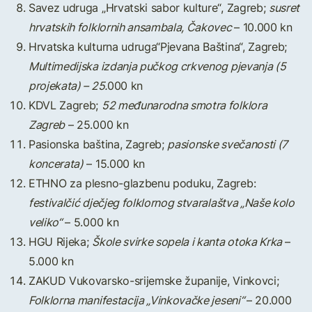
Savez udruga „Hrvatski sabor kulture“, Zagreb;
susret
hrvatskih folklornih ansambala, Čakovec
– 10.000 kn
Hrvatska kulturna udruga“Pjevana Baština“, Zagreb;
Multimedijska izdanja pučkog crkvenog pjevanja (5
projekata) – 25.
000 kn
KDVL Zagreb;
52 međunarodna smotra folklora
Zagreb
– 25.000 kn
Pasionska baština, Zagreb;
pasionske svečanosti (7
koncerata)
– 15.000 kn
ETHNO za plesno-glazbenu poduku, Zagreb:
festivalčić dječjeg folklornog stvaralaštva „Naše kolo
veliko“
– 5.000 kn
HGU Rijeka;
Škole svirke sopela i kanta otoka Krka
–
5.000 kn
ZAKUD Vukovarsko-srijemske županije, Vinkovci;
Folklorna manifestacija „Vinkovačke jeseni“
– 20.000