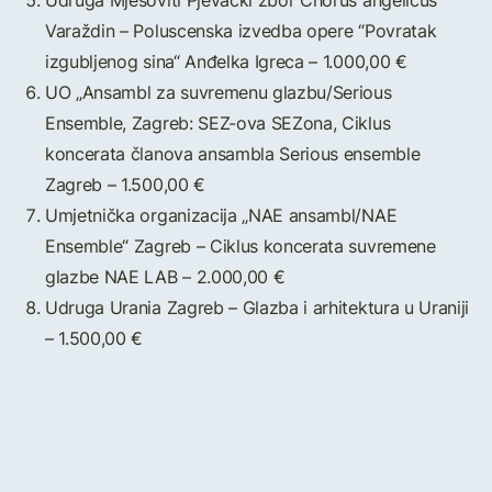
Udruga Mješoviti Pjevački zbor Chorus angelicus
Varaždin – Poluscenska izvedba opere “Povratak
izgubljenog sina“ Anđelka Igreca – 1.000,00 €
UO „Ansambl za suvremenu glazbu/Serious
Ensemble, Zagreb: SEZ-ova SEZona, Ciklus
koncerata članova ansambla Serious ensemble
Zagreb – 1.500,00 €
Umjetnička organizacija „NAE ansambl/NAE
Ensemble“ Zagreb – Ciklus koncerata suvremene
glazbe NAE LAB – 2.000,00 €
Udruga Urania Zagreb – Glazba i arhitektura u Uraniji
– 1.500,00 €