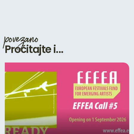
povezano
Pročitajte i...