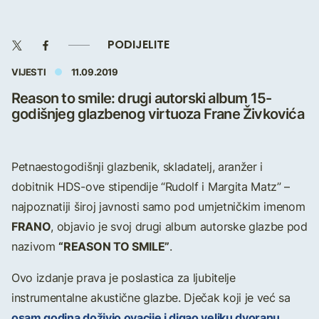
PODIJELITE
VIJESTI
11.09.2019
Reason to smile: drugi autorski album 15-
godišnjeg glazbenog virtuoza Frane Živkovića
Petnaestogodišnji glazbenik, skladatelj, aranžer i
dobitnik HDS-ove stipendije “Rudolf i Margita Matz” –
najpoznatiji široj javnosti samo pod umjetničkim imenom
FRANO
, objavio je svoj drugi album autorske glazbe pod
“REASON TO SMILE”
nazivom
.
Ovo izdanje prava je poslastica za ljubitelje
instrumentalne akustične glazbe. Dječak koji je već sa
osam godina doživio ovacije i digao veliku dvoranu