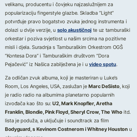
velikanu, producentu i čovjeku najzaslužnijem za
popularizaciju fingerstyle glazbe. Skladba “Light”
potvrđuje pravo bogatstvo zvuka jednog instrumenta i
solo akustičnoj
dolazi u dvije verzije, u
te uz tamburaški
orkestar i poziva svjetlost u našim srcima na pozitivne
misli i djela. Suradnja s Tamburaškim Orkestrom OGŠ
“Kontesa Dora” i Tamburaškim društvom “Dora
video spotu
Pejačević” iz Našica zabilježena je i u
.
Za odličan zvuk albuma, koji je masteriran u Luke’s
Marc DeSisto
Room, Los Angeles, USA, zaslužan je
, koji
je radio radio na albumima planetarno popularnih
U2, Mark Knopfler, Aretha
izvođača kao što su:
Franklin, Blondie, Pink Floyd, Sheryl Crow, The Who
itd.
lista je poduža, a uključuje i soundtrack za film
Bodyguard, s Kevinom Costnerom i Whitney Houston
u