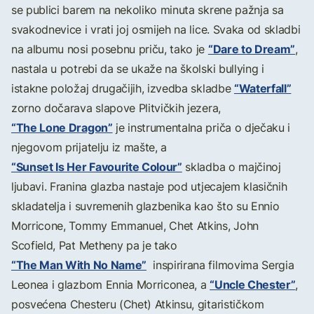
se publici barem na nekoliko minuta skrene pažnja sa
svakodnevice i vrati joj osmijeh na lice. Svaka od skladbi
“Dare to Dream”
na albumu nosi posebnu priču, tako je
,
nastala u potrebi da se ukaže na školski bullying i
“Waterfall”
istakne položaj drugačijih, izvedba skladbe
zorno dočarava slapove Plitvičkih jezera,
“The Lone Dragon”
je instrumentalna priča o dječaku i
njegovom prijatelju iz mašte, a
“Sunset Is Her Favourite Colour”
skladba o majčinoj
ljubavi. Franina glazba nastaje pod utjecajem klasičnih
skladatelja i suvremenih glazbenika kao što su Ennio
Morricone, Tommy Emmanuel, Chet Atkins, John
Scofield, Pat Metheny pa je tako
“The Man With No Name”
inspirirana filmovima Sergia
“Uncle Chester”
Leonea i glazbom Ennia Morriconea, a
,
posvećena Chesteru (Chet) Atkinsu, gitarističkom