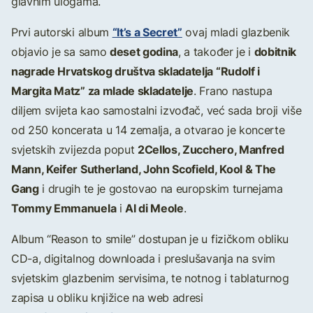
glavnim ulogama.
“It’s a Secret”
Prvi autorski album
ovaj mladi glazbenik
deset godina
dobitnik
objavio je sa samo
, a također je i
nagrade Hrvatskog društva skladatelja “Rudolf i
Margita Matz” za mlade skladatelje
. Frano nastupa
diljem svijeta kao samostalni izvođač, već sada broji više
od 250 koncerata u 14 zemalja, a otvarao je koncerte
2Cellos, Zucchero, Manfred
svjetskih zvijezda poput
Mann, Keifer Sutherland, John Scofield, Kool & The
Gang
i drugih te je gostovao na europskim turnejama
Tommy Emmanuela
Al di Meole
i
.
Album “Reason to smile” dostupan je u fizičkom obliku
CD-a, digitalnog downloada i preslušavanja na svim
svjetskim glazbenim servisima, te notnog i tablaturnog
zapisa u obliku knjižice na web adresi