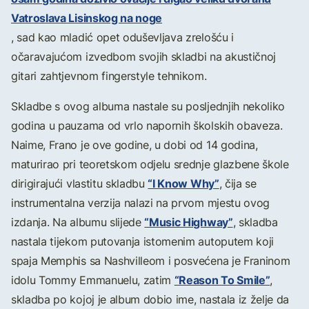
Vatroslava Lisinskog na noge
, sad kao mladić opet oduševljava zrelošću i
očaravajućom izvedbom svojih skladbi na akustičnoj
gitari zahtjevnom fingerstyle tehnikom.
Skladbe s ovog albuma nastale su posljednjih nekoliko
godina u pauzama od vrlo napornih školskih obaveza.
Naime, Frano je ove godine, u dobi od 14 godina,
maturirao pri teoretskom odjelu srednje glazbene škole
“I Know Why”
dirigirajući vlastitu skladbu
, čija se
instrumentalna verzija nalazi na prvom mjestu ovog
“Music Highway”
izdanja. Na albumu slijede
, skladba
nastala tijekom putovanja istomenim autoputem koji
spaja Memphis sa Nashvilleom i posvećena je Franinom
“Reason To Smile”
idolu Tommy Emmanuelu, zatim
,
skladba po kojoj je album dobio ime, nastala iz želje da