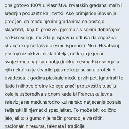
ona gotovo 100% u vlasništvu hrvatskih građana: malih i
srednjih poduzetnika i tvrtki. Ako primjerice Slovenija
procijeni da među njenim građanima ne postoje
skladatelji koji bi proizveli pjesmu s visokim dobačajem
na Eurosongu, možda je ispravna odluka da angažira
stranca koji će takvu pjesmu isporučiti. No u Hrvatskoj
postoji niz aktivnih skladatelja, od kojih je jedan
svojedobno napisao pobjedničku pjesmu Eurosonga, a
njih nekoliko je stvorilo pjesme koje su se u proteklih
dvadesetak godina plasirale među prvih pet. Ignorirati te
ljude i njihove brojne kolege znači proizvesti situaciju
koja je usporediva s onom kada bi Francuska javna
televizija na međunarodno kulinarsko natjecanje poslala
talijanski ili njemački specijalitet. To može biti odlično
jelo, ali to sigurno nije način promocije vlastitih
nacionalnih resursa, talenata i tradicije.