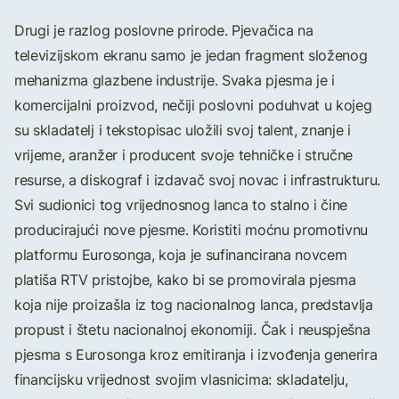
Drugi je razlog poslovne prirode. Pjevačica na
televizijskom ekranu samo je jedan fragment složenog
mehanizma glazbene industrije. Svaka pjesma je i
komercijalni proizvod, nečiji poslovni poduhvat u kojeg
su skladatelj i tekstopisac uložili svoj talent, znanje i
vrijeme, aranžer i producent svoje tehničke i stručne
resurse, a diskograf i izdavač svoj novac i infrastrukturu.
Svi sudionici tog vrijednosnog lanca to stalno i čine
producirajući nove pjesme. Koristiti moćnu promotivnu
platformu Eurosonga, koja je sufinancirana novcem
platiša RTV pristojbe, kako bi se promovirala pjesma
koja nije proizašla iz tog nacionalnog lanca, predstavlja
propust i štetu nacionalnoj ekonomiji. Čak i neuspješna
pjesma s Eurosonga kroz emitiranja i izvođenja generira
financijsku vrijednost svojim vlasnicima: skladatelju,