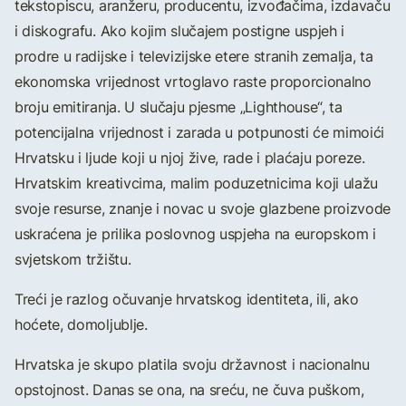
tekstopiscu, aranžeru, producentu, izvođačima, izdavaču
i diskografu. Ako kojim slučajem postigne uspjeh i
prodre u radijske i televizijske etere stranih zemalja, ta
ekonomska vrijednost vrtoglavo raste proporcionalno
broju emitiranja. U slučaju pjesme „Lighthouse“, ta
potencijalna vrijednost i zarada u potpunosti će mimoići
Hrvatsku i ljude koji u njoj žive, rade i plaćaju poreze.
Hrvatskim kreativcima, malim poduzetnicima koji ulažu
svoje resurse, znanje i novac u svoje glazbene proizvode
uskraćena je prilika poslovnog uspjeha na europskom i
svjetskom tržištu.
Treći je razlog očuvanje hrvatskog identiteta, ili, ako
hoćete, domoljublje.
Hrvatska je skupo platila svoju državnost i nacionalnu
opstojnost. Danas se ona, na sreću, ne čuva puškom,