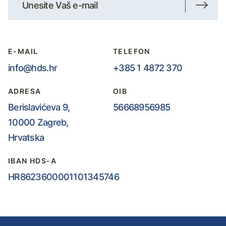
E-MAIL
TELEFON
info@hds.hr
+385 1 4872 370
ADRESA
OIB
Berislavićeva 9,
56668956985
10000 Zagreb,
Hrvatska
IBAN HDS-A
HR8623600001101345746