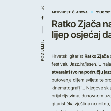
AKTIVNOSTI ČLANOVA
25.10.201
Ratko Zjača 
lijep osjećaj 
PODIJELITE
Hrvatski gitarist
Ratko Zjača
d
festivalu Jazz.hr/jesen. U na
stvaralaštvo na području jaz
putovanja diljem svijeta te pr
kinematografiji… Njegove skl
prijateljstvima, duhovnom uzdi
gitaristička vještina neupitna