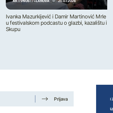
AKTIVNOSTI ČLANOVA
20.07.2026
Ivanka Mazurkijević i Damir Martinović Mrle
u festivalskom podcastu o glazbi, kazalištu i
Skupu
Prijava
I
U