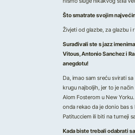
nismo sluge nikakvog stila već
Što smatrate svojim najvećim 
Živjeti od glazbe, za glazbu i 
Surađivali ste s jazz imenim
Vitous, Antonio Sanchez i Ran
anegdotu!
Da, imao sam sreću svirati s
krugu najboljih, jer to je nač
Alom Fosterom u New Yorku. Mi
onda rekao da je donio bas s
Patitucciem ili biti na turneji
Kada biste trebali odabrati sa