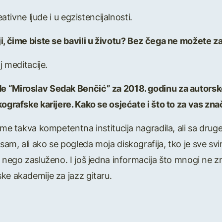
eativne ljude i u egzistencijalnosti.
i, čime biste se bavili u životu? Bez čega ne možete z
j meditacije.
 “Miroslav Sedak Benčić” za 2018. godinu za autorsko 
kografske karijere. Kako se osjećate i što to za vas zna
 me takva kompetentna institucija nagradila, ali sa druge 
am, ali ako se pogleda moja diskografija, tko je sve s
 nego zasluženo. I još jedna informacija što mnogi ne znaj
ke akademije za jazz gitaru.