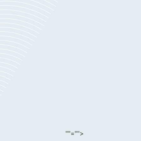
""="">