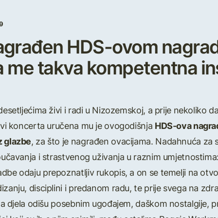
9
nagrađen HDS-ovom nagrad
da me takva kompetentna ins
esetljećima živi i radi u Nizozemskoj, a prije nekoliko 
javi koncerta uručena mu je ovogodišnja
HDS-ova nagrad
z glazbe
, za što je nagrađen ovacijama. Nadahnuća za s
oučavanja i strastvenog uživanja u raznim umjetnostima: k
adbe odaju prepoznatljiv rukopis, a on se temelji na o
zanju, disciplini i predanom radu, te prije svega na zdrav
, a djela odišu posebnim ugođajem, daškom nostalgije, pr