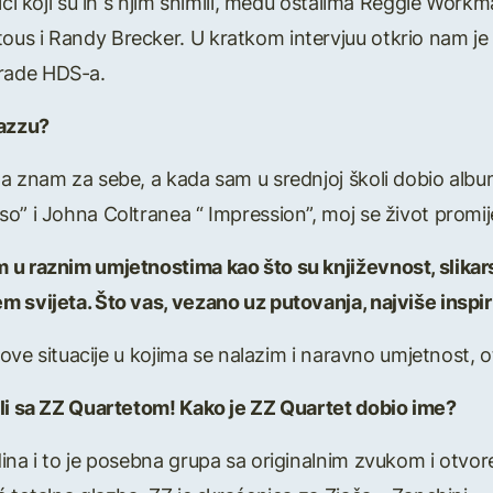
ici koji su ih s njim snimili, među ostalima Reggie Workm
s i Randy Brecker. U kratkom intervjuu otkrio nam je po
rade HDS-a.
jazzu?
da znam za sebe, a kada sam u srednjoj školi dobio alb
o” i Johna Coltranea “ Impression”, moj se život promij
u raznim umjetnostima kao što su književnost, slikarstv
 svijeta. Što vas, vezano uz putovanja, najviše inspir
 nove situacije u kojima se nalazim i naravno umjetnost, 
ili sa ZZ Quartetom! Kako je ZZ Quartet dobio ime?
ina i to je posebna grupa sa originalnim zvukom i otvo