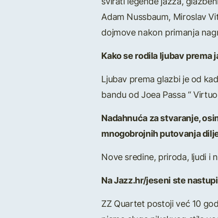
svirati legende jazza, glazben
Adam Nussbaum, Miroslav Vitou
dojmove nakon primanja nag
Kako se rodila ljubav prema 
Ljubav prema glazbi je od ka
bandu od Joea Passa “ Virtuos
Nadahnuća za stvaranje, osim 
mnogobrojnih putovanja diljem
Nove sredine, priroda, ljudi i
Na Jazz.hr/jeseni ste nastup
ZZ Quartet postoji već 10 god