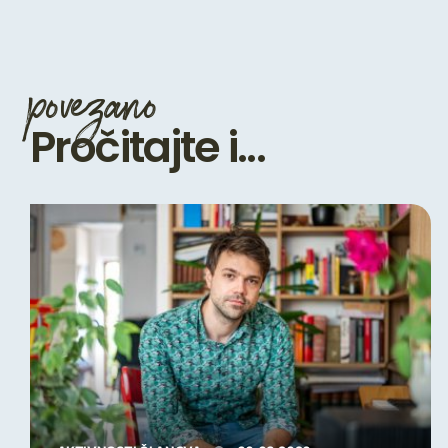
povezano
Pročitajte i...