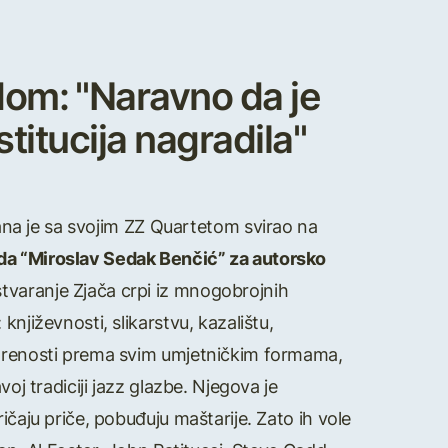
om: "Naravno da je
titucija nagradila"
dana je sa svojim ZZ Quartetom svirao na
a “Miroslav Sedak Benčić” za autorsko
tvaranje Zjača crpi iz mnogobrojnih
njiževnosti, slikarstvu, kazalištu,
tvorenosti prema svim umjetničkim formama,
oj tradiciji jazz glazbe. Njegova je
ičaju priče, pobuđuju maštarije. Zato ih vole