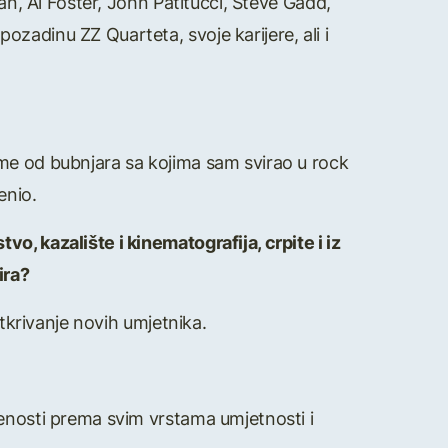
an, Al Foster, John Patitucci, Steve Gadd,
zadinu ZZ Quarteta, svoje karijere, ali i
ume od bubnjara sa kojima sam svirao u rock
enio.
o, kazalište i kinematografija, crpite i iz
ira?
otkrivanje novih umjetnika.
renosti prema svim vrstama umjetnosti i