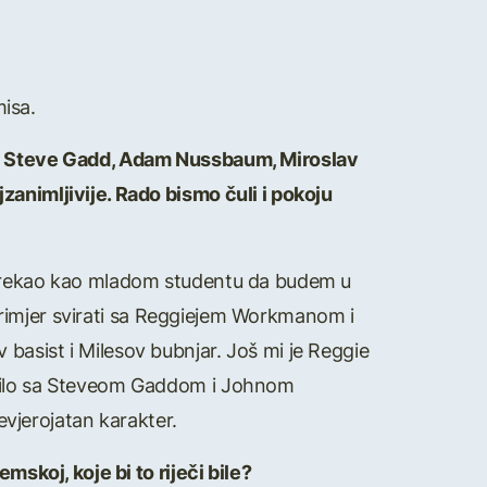
misa.
ci, Steve Gadd, Adam Nussbaum, Miroslav
zanimljivije. Rado bismo čuli i pokoju
an rekao kao mladom studentu da budem u
a primjer svirati sa Reggiejem Workmanom i
basist i Milesov bubnjar. Još mi je Reggie
 bilo sa Steveom Gaddom i Johnom
nevjerojatan karakter.
mskoj, koje bi to riječi bile?