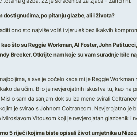
 totalna glazba. ZZ je skraćenica za Zjača – Zanchini.
dostignućima, po pitanju glazbe, ali i života?
raditi ono sto najviše voliš i vjeruješ bez ikakvih kompro
a kao što su Reggie Workman, Al Foster, John Patituc
dy Brecker. Otkrijte nam koje su vam suradnje bile naj
a najboljima, a sve je počelo kada mi je Reggie Workm
in kako da učim. Bilo je nevjerojatnih iskustva tu, kao n
slio sam da sanjam dok su iza mene svirali Coltraneov 
 kojim je svirao s Johnom Coltraneom. Nevjerojatno je
 sa Miroslavom Vitousom koji je nevjerojatan glazbenik i 
mo 5 riječi kojima biste opisali život umjetnika u Nizoze