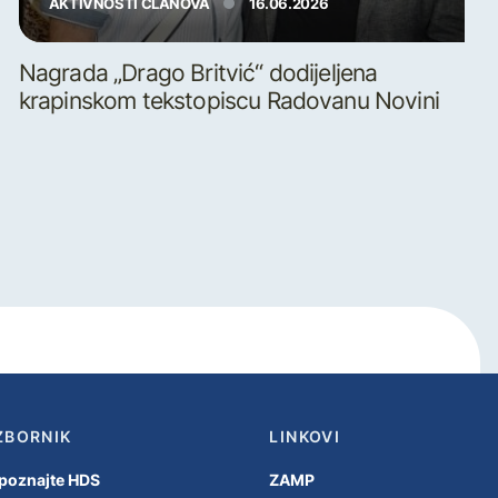
AKTIVNOSTI ČLANOVA
16.06.2026
Nagrada „Drago Britvić“ dodijeljena
krapinskom tekstopiscu Radovanu Novini
ZBORNIK
LINKOVI
poznajte HDS
ZAMP