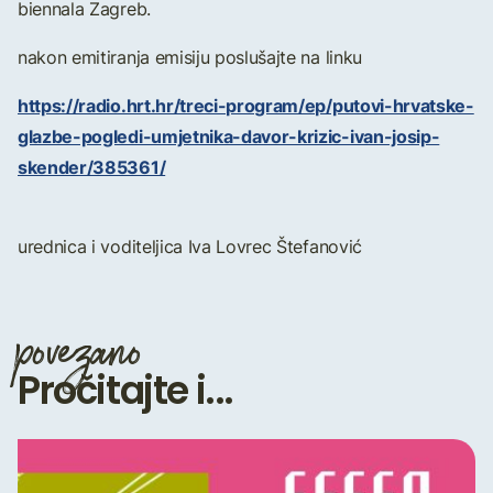
biennala Zagreb.
nakon emitiranja emisiju poslušajte na linku
https://radio.hrt.hr/treci-program/ep/putovi-hrvatske-
glazbe-pogledi-umjetnika-davor-krizic-ivan-josip-
skender/385361/
urednica i voditeljica Iva Lovrec Štefanović
povezano
Pročitajte i...