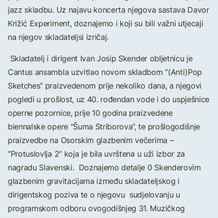
jazz skladbu. Uz najavu koncerta njegova sastava Davor
Križić Experiment, doznajemo i koji su bili važni utjecaji
na njegov skladateljsi izričaj.
Skladatelj i dirigent Ivan Josip Skender obljetnicu je
Cantus ansambla uzvitlao novom skladbom “(Anti)Pop
Sketches” praizvedenom prije nekoliko dana, a njegovi
pogledi u prošlost, uz 40. ro
đendan vode i do uspješnice
operne pozornice, prije 10 godina praizvedene
biennalske opere “Šuma Striborova”, te prošlogodišnje
praizvedbe na Osorskim glazbenim večerima –
“Protuslovlja 2” koja je bila uvrštena u uži izbor za
nagradu Slavenski. Doznajemo detalje 0 Skenderovim
glazbenim gravitacijama između skladateljskog i
dirigentskog poziva te o njegovu sudjelovanju u
programskom odboru ovogodišnjeg 31. Muzičkog