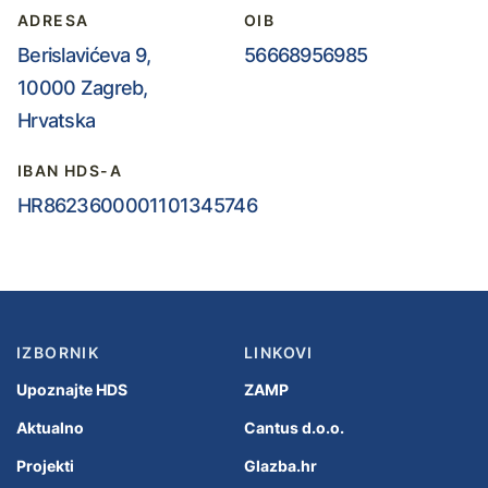
ADRESA
OIB
Berislavićeva 9,
56668956985
10000 Zagreb,
Hrvatska
IBAN HDS-A
HR8623600001101345746
IZBORNIK
LINKOVI
Upoznajte HDS
ZAMP
Aktualno
Cantus d.o.o.
Projekti
Glazba.hr