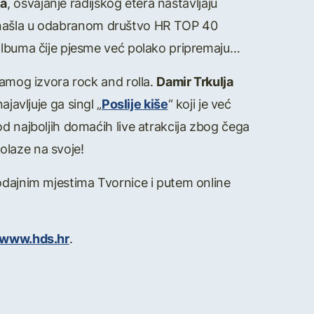
ja
, osvajanje radijskog etera nastavljaju
 našla u odabranom društvo HR TOP 40
 albuma čije pjesme već polako pripremaju…
samog izvora rock and rolla.
Damir Trkulja
javljuje ga singl „
Poslije kiše
“ koji je već
d najboljih domaćih live atrakcija zbog čega
dolaze na svoje!
rodajnim mjestima Tvornice i putem online
www.hds.hr
.