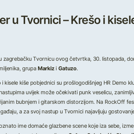
 u Tvornici – Krešo i kisele
a u zagrebačku Tvornicu ovog četvrtka, 30. listopada, 
miljenika, grupa
Markiz
i
Gatuzo
.
o i kisele kiše pobjednici su prošlogodišnjeg HR Demo kl
nastupima uvijek može očekivati punk veselicu, zanimljiv
janim bubnjem i gitarskom distorzijom. Na RockOff fest
ogađaju, a za svoj nastup u Tvornici najavljuju gostovan
oznato ime domaće glazbene scene koje iza sebe, izmeđ