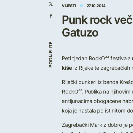
VIJESTI
27.10.2014
Punk rock večer
Gatuzo
PODIJELITE
Peti tjedan RockOff festival
kiše
iz Rijeke te zagrebačkih 
Riječki punkeri iz benda Kreš
RockOff. Publika na njihovim 
antijunacima obogaćene nabri
koja je nastala po istinitom d
Zagrebački Markiz dobro je p