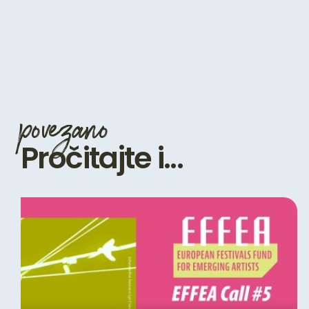
povezano
Pročitajte i...