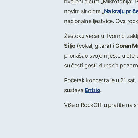
hvaljeni album „Mikrofonija“
novim singlom „
Na kraju prič
nacionalne ljestvice. Ova roc
Žestoku večer u Tvornici zakl
Šiljo
(vokal, gitara) i
Goran Ma
pronašao svoje mjesto u eteru
su česti gosti klupskih pozorni
Početak koncerta je u 21 sat,
sustava
Entrio
.
Više o RockOff-u pratite na 