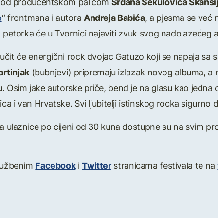
. Pod producentskom palicom
Srđana Sekulovića Skansi
e
“ frontmana i autora
Andreja Babića
, a pjesma se već
k petorka će u Tvornici najaviti zvuk svog nadolazećeg
jučit će energični rock dvojac Gatuzo koji se napaja sa 
rtinjak
(bubnjevi) pripremaju izlazak novog albuma, a na
. Osim jake autorske priče, bend je na glasu kao jedna o
ca i van Hrvatske. Svi ljubitelji istinskog rocka sigurno 
 a ulaznice po cijeni od 30 kuna dostupne su na svim p
službenim
Facebook
i
Twitter
stranicama festivala te na