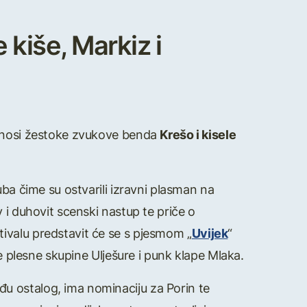
 kiše, Markiz i
donosi žestoke zvukove benda
Krešo i kisele
uba čime su ostvarili izravni plasman na
 i duhovit scenski nastup te priče o
ivalu predstavit će se s pjesmom „
Uvijek
“
je plesne skupine Ulješure i punk klape Mlaka.
u ostalog, ima nominaciju za Porin te