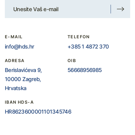
E-MAIL
TELEFON
info@hds.hr
+385 1 4872 370
ADRESA
OIB
Berislavićeva 9,
56668956985
10000 Zagreb,
Hrvatska
IBAN HDS-A
HR8623600001101345746