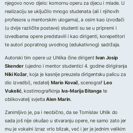
njegovo novo djelo: komornu operu za djecu i mlade. U
realizaciju se uključilo mnogo studenata (ali i njihovih
profesora u mentorskim ulogama), a osim kao izvođači
(u dvije različite postave) studenti su se u pripremi i
izvedbama opere predstavili i kao dirigenti, korepetitori
te autori popratnog uvodnog (edukativnog) sadržaja.
Ivan Josip
Autorski tim opere uz Uhlika čine dirigent
Skender
(ujedno i mentor studentici 4. godine dirigiranja
Niki Kožar
, koja je kasnije preuzela dirigentsku palicu za
Mario Kovač
Leo
dio izvedbi), redatelj
, scenograf
Vukelić
Iva-Marija Bitanga
, kostimografkinja
te
Alen Marin
oblikovatelj svjetla
.
Zanimljivo je, pa i neobično, da se Tomislav Uhlik do
sada još nije okušao u stvaranju opere, ne samo zato jer
mu je vokalni izraz vrlo blizak, već i jer je jednim velikim