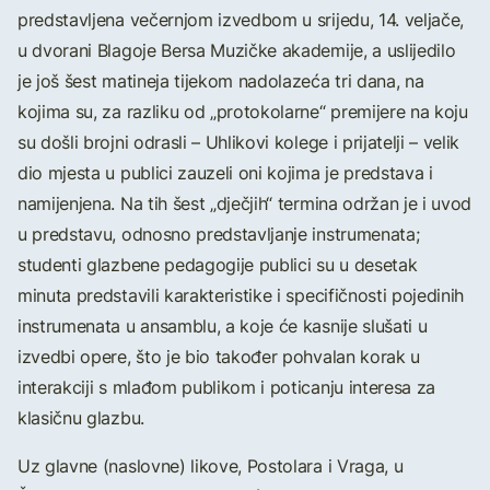
predstavljena večernjom izvedbom u srijedu, 14. veljače,
u dvorani Blagoje Bersa Muzičke akademije, a uslijedilo
je još šest matineja tijekom nadolazeća tri dana, na
kojima su, za razliku od „protokolarne“ premijere na koju
su došli brojni odrasli – Uhlikovi kolege i prijatelji – velik
dio mjesta u publici zauzeli oni kojima je predstava i
namijenjena. Na tih šest „dječjih“ termina održan je i uvod
u predstavu, odnosno predstavljanje instrumenata;
studenti glazbene pedagogije publici su u desetak
minuta predstavili karakteristike i specifičnosti pojedinih
instrumenata u ansamblu, a koje će kasnije slušati u
izvedbi opere, što je bio također pohvalan korak u
interakciji s mlađom publikom i poticanju interesa za
klasičnu glazbu.
Uz glavne (naslovne) likove, Postolara i Vraga, u