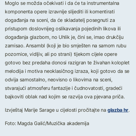
Moglo se možda očekivati i da će ta instrumentalna
komponenta opere izravnije slijediti ili komentirati
događanja na sceni, da će skladatelj posegnuti za
pristupom doslovnijeg oslikavanja pojedinih likova ili
događanja glazbom, no Uhlik je, čini se, imao drukčiju
zamisao. Ansambl (koji je bio smješten na samom rubu
pozornice, vidljiv, ali po strani) tijekom cijele opere
gotovo bez predaha donosi razigran te živahan koloplet
melodija i motiva neoklasičnog izraza, koji gotovo da se
odvija samostalno, neovisno o likovima na sceni,
stvarajući atmosferu fantazije i čudnovatosti, gradeći
bajkoviti oblak nad kojim se razvija ova pjevana priča.
glazba hr
Izvještaj Marije Sarage u cijelosti pročitajte na
.
Foto: Magda Galić/Muzička akademija