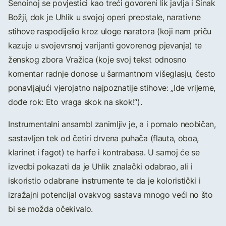
Šenoinoj se povjestici kao treći govoreni lik javlja i Sinak
Božji, dok je Uhlik u svojoj operi preostale, narativne
stihove raspodijelio kroz uloge naratora (koji nam priču
kazuje u svojevrsnoj varijanti govorenog pjevanja) te
ženskog zbora Vražica (koje svoj tekst odnosno
komentar radnje donose u šarmantnom višeglasju, često
ponavljajući vjerojatno najpoznatije stihove: „Ide vrijeme,
dođe rok: Eto vraga skok na skok!“).
Instrumentalni ansambl zanimljiv je, a i pomalo neobičan,
sastavljen tek od četiri drvena puhača (flauta, oboa,
klarinet i fagot) te harfe i kontrabasa. U samoj će se
izvedbi pokazati da je Uhlik znalački odabrao, ali i
iskoristio odabrane instrumente te da je koloristički i
izražajni potencijal ovakvog sastava mnogo veći no što
bi se možda očekivalo.