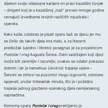
dijelom svoje višeslojne karijere on pravi kazališni čovjek
– dirigent koji je u kazališnoj „rupi“ proveo mnoge godine
ravnajući izvedbama brojnih različitih mjuzikala i
opereta.
Kako kaže, odabrao je pisati operu baš za djecu jer mu
se činilo da takvih djela ima malo, a za literarni
predložak (ujedno i libreto) posegnuo je za povjesticom
Postolar i vrag
Augusta Šenoe. Osim sadržajem koji djeci
može biti zanimljiv i razumljiv, ovakav se odabir pokazao
dobrim i jer je nametnuo (okvirno) trajanje opere –
Šenoini se stihovi na pozornici mogu izgovoriti, odnosno
ispjevati, unutar tridesetak minuta, što je i poželjno
trajanje jednog glazbeno-scenskog djela namijenjenog
najmlađima.
Postolar i vrag
Komorna opera
premijerno je