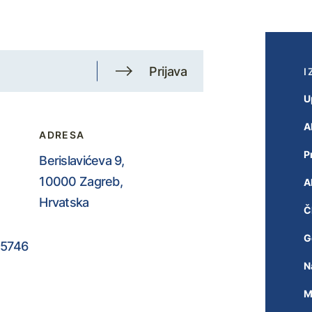
Prijava
I
U
A
ADRESA
P
Berislavićeva 9,
10000 Zagreb,
A
Hrvatska
Č
G
5746
N
M