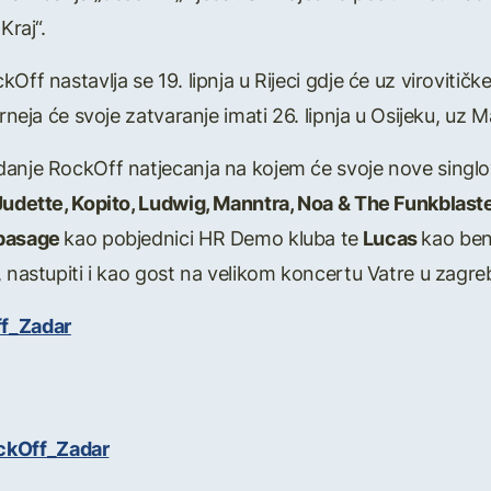
Kraj“.
Off nastavlja se 19. lipnja u Rijeci gdje će uz virovitičk
neja će svoje zatvaranje imati 26. lipnja u Osijeku, uz M
danje RockOff natjecanja na kojem će svoje nove singlo
 Judette, Kopito, Ludwig, Manntra, Noa & The Funkblast
ppasage
kao pobjednici HR Demo kluba te
Lucas
kao ben
e, nastupiti i kao gost na velikom koncertu Vatre u za