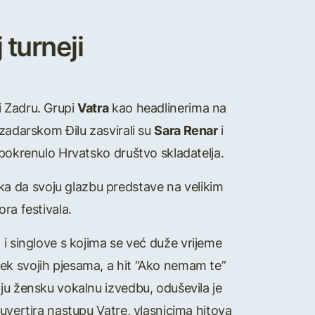
 turneji
i Zadru. Grupi
Vatra
kao headlinerima na
 zadarskom Đilu zasvirali su
Sara Renar
i
 pokrenulo Hrvatsko društvo skladatelja.
a da svoju glazbu predstave na velikim
ra festivala.
o i singlove s kojima se već duže vrijeme
ek svojih pjesama, a hit “Ako nemam te”
lju žensku vokalnu izvedbu, oduševila je
 uvertira nastupu Vatre, vlasnicima hitova