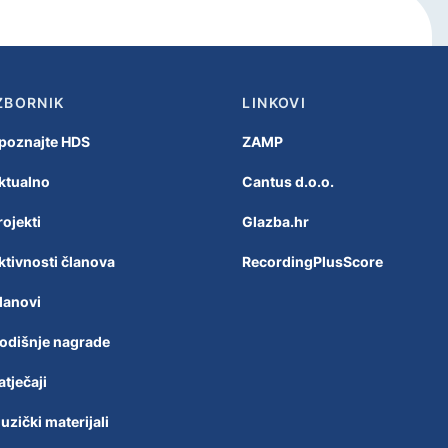
ZBORNIK
LINKOVI
poznajte HDS
ZAMP
ktualno
Cantus d.o.o.
rojekti
Glazba.hr
ktivnosti članova
RecordingPlusScore
lanovi
odišnje nagrade
atječaji
uzički materijali