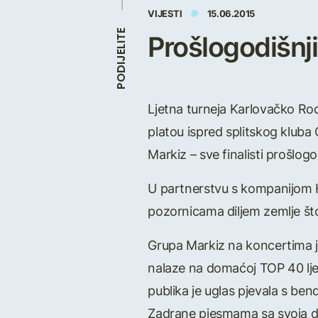
VIJESTI
15.06.2015
Prošlogodišnji 
PODIJELITE
Ljetna turneja Karlovačko Roc
platou ispred splitskog kluba 
Markiz – sve finalisti prošlo
U partnerstvu s kompanijom H
pozornicama diljem zemlje što 
Grupa Markiz na koncertima j
nalaze na domaćoj TOP 40 lje
publika je uglas pjevala s be
Zadrane pjesmama sa svoja dva