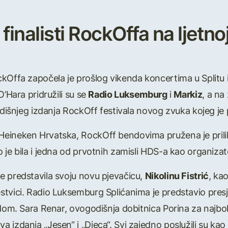
finalisti RockOffa na ljetnoj
kOffa započela je prošlog vikenda koncertima u Splitu 
O’Hara pridružili su se
Radio Luksemburg
i
Markiz
, a na
godišnjeg izdanja RockOff festivala novog zvuka kojeg je
eineken Hrvatska, RockOff bendovima pružena je prilik
je bila i jedna od prvotnih zamisli HDS-a kao organizato
e predstavila svoju novu pjevačicu,
Nikolinu Fistrić
, ka
stvici. Radio Luksemburg Splićanima je predstavio presj
ndom. Sara Renar, ovogodišnja dobitnica Porina za najbo
 izdanja „Jesen“ i „Djeca“. Svi zajedno poslužili su kao