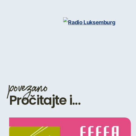
povezano
Pročitajte i...