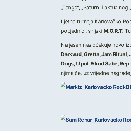
„Tango“, „Saturn“ i aktualnog „
Ljetna turneja Karlovačko Rock
pobjednici, sinjski
M.O.R.T.
Tur
Na jesen nas očekuje novo iz
Darkvud, Gretta, Jam Ritual,
Dogs, U pol’ 9 kod Sabe, Re
njima će, uz vrijedne nagrad