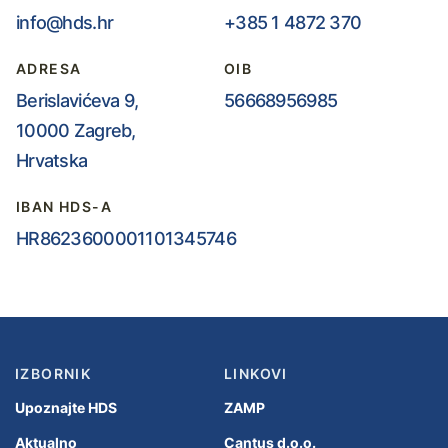
info@hds.hr
+385 1 4872 370
ADRESA
OIB
Berislavićeva 9,
56668956985
10000 Zagreb,
Hrvatska
IBAN HDS-A
HR8623600001101345746
IZBORNIK
LINKOVI
Upoznajte HDS
ZAMP
Aktualno
Cantus d.o.o.