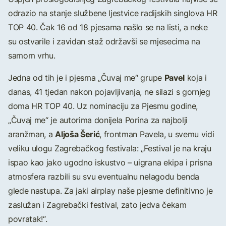
odrazio na stanje službene ljestvice radijskih singlova HR
TOP 40. Čak 16 od 18 pjesama našlo se na listi, a neke
su ostvarile i zavidan staž održavši se mjesecima na
samom vrhu.
Pavel
Jedna od tih je i pjesma „Čuvaj me“ grupe
koja i
danas, 41 tjedan nakon pojavljivanja, ne silazi s gornjeg
doma HR TOP 40. Uz nominaciju za Pjesmu godine,
„Čuvaj me“ je autorima donijela Porina za najbolji
Aljoša Šerić
aranžman, a
, frontman Pavela, u svemu vidi
veliku ulogu Zagrebačkog festivala: „Festival je na kraju
ispao kao jako ugodno iskustvo – uigrana ekipa i prisna
atmosfera razbili su svu eventualnu nelagodu benda
glede nastupa. Za jaki airplay naše pjesme definitivno je
zaslužan i Zagrebački festival, zato jedva čekam
povratak!“.