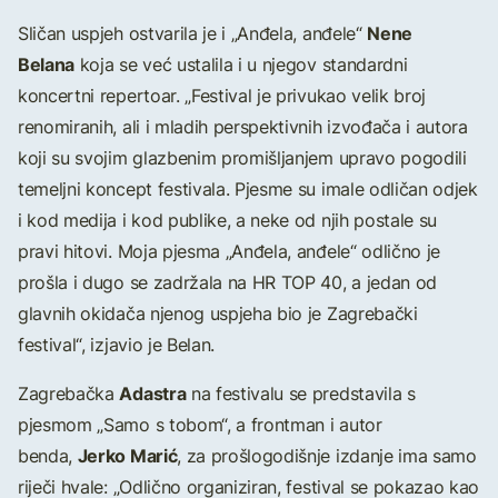
Nene
Sličan uspjeh ostvarila je i „Anđela, anđele“
Belana
koja se već ustalila i u njegov standardni
koncertni repertoar. „Festival je privukao velik broj
renomiranih, ali i mladih perspektivnih izvođača i autora
koji su svojim glazbenim promišljanjem upravo pogodili
temeljni koncept festivala. Pjesme su imale odličan odjek
i kod medija i kod publike, a neke od njih postale su
pravi hitovi. Moja pjesma „Anđela, anđele“ odlično je
prošla i dugo se zadržala na HR TOP 40, a jedan od
glavnih okidača njenog uspjeha bio je Zagrebački
festival“, izjavio je Belan.
Adastra
Zagrebačka
na festivalu se predstavila s
pjesmom „Samo s tobom“, a frontman i autor
Jerko Marić
benda,
, za prošlogodišnje izdanje ima samo
riječi hvale: „Odlično organiziran, festival se pokazao kao