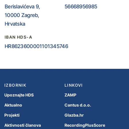
Berislavićeva 9,
56668956985
10000 Zagreb,
Hrvatska
IBAN HDS-A
HR8623600001101345746
IZBORNIK
LINKOVI
Upoznajte HDS
ZAMP
Aktualno
Cantus d.o.o.
Projekti
Glazba.hr
Aktivnosti članova
RecordingPlusScore