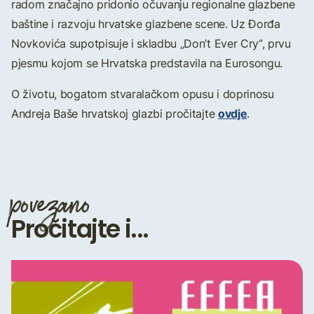
radom značajno pridonio očuvanju regionalne glazbene
baštine i razvoju hrvatske glazbene scene. Uz Đorđa
Novkovića supotpisuje i skladbu „Don’t Ever Cry“, prvu
pjesmu kojom se Hrvatska predstavila na Eurosongu.
O životu, bogatom stvaralačkom opusu i doprinosu
ovdje
Andreja Baše hrvatskoj glazbi pročitajte
.
povezano
Pročitajte i...