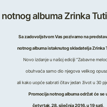
e notnog albuma Zrinka Tut
Sa zadovoljstvom Vas pozivamo na predstav
notnog albuma istaknutog skladatelja Zrinka 
Novo izdanje u našoj ediciji “Zabavne melod
obuhvaća samo dio njegova velikog opusa
ali kako uopće sabrati čitav jedan život u 30 p
Promocija notnog albuma održat će se 
četvrtak, 28. siječnja 2016. u 19 sati,