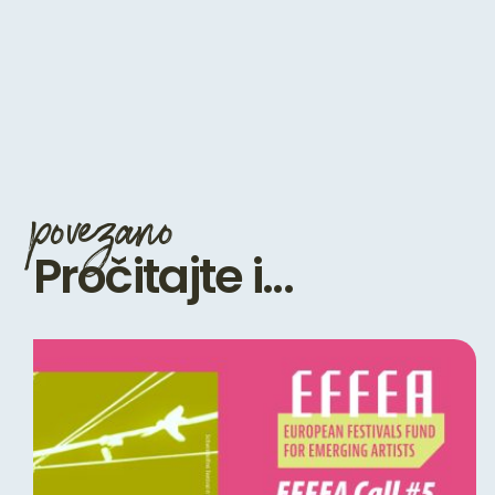
povezano
Pročitajte i...