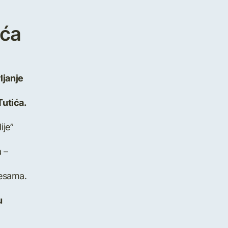
ića
ljanje
Tutića.
ije”
 –
jesama.
u