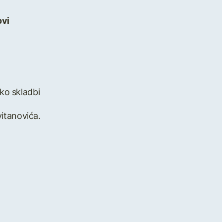
ovi
ko skladbi
vitanovića.